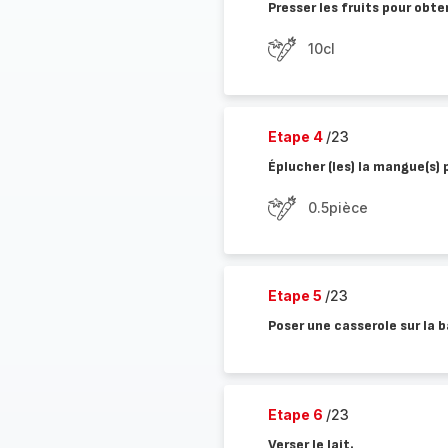
Presser les fruits pour obten
10cl
Etape 4
/23
Éplucher (les) la mangue(s) 
0.5pièce
Etape 5
/23
Poser une casserole sur la 
Etape 6
/23
Verser le lait.