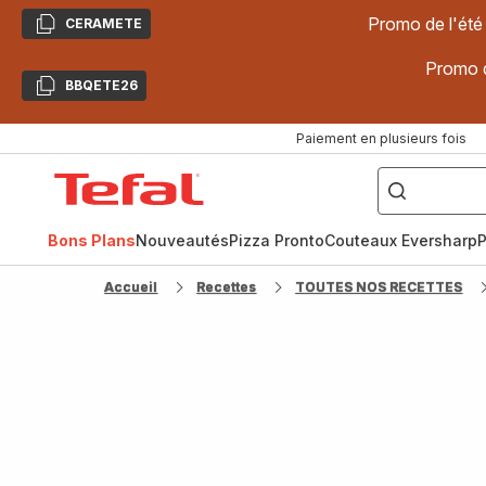
Promo de l'été
CERAMETE
Copier
Promo d
BBQETE26
Copier
Paiement en plusieurs fois
["Poêles
inox,
Accueil
Cake
Factory,
Tefal
Planchas,
Céramique..."]
Bons Plans
Nouveautés
Pizza Pronto
Couteaux Eversharp
P
Accueil
Recettes
TOUTES NOS RECETTES