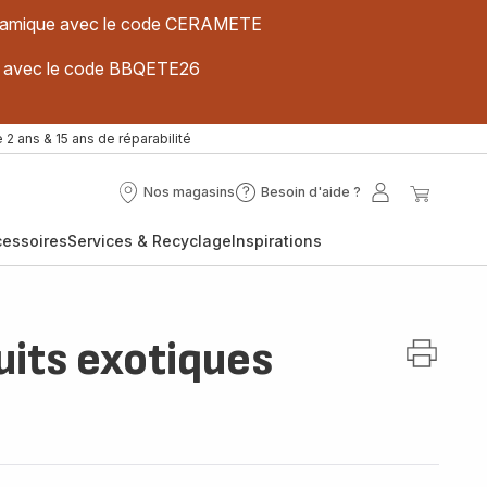
 céramique avec le code CERAMETE
ues avec le code BBQETE26
 2 ans & 15 ans de réparabilité
Nos magasins
Besoin d'aide ?
Nos
Besoin
Mon
Mon
magasins
d'aide
compte
panier
cessoires
Services & Recyclage
Inspirations
?
ruits exotiques