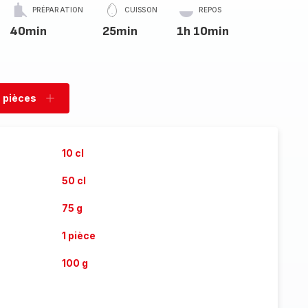
PRÉPARATION
CUISSON
REPOS
40min
25min
1h 10min
 pièces
rimer
Ajouter
es
pièces
10 cl
50 cl
75 g
1 pièce
100 g