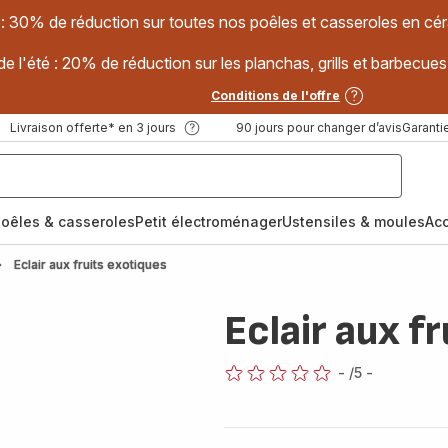
 : 30% de réduction sur toutes nos poêles et casseroles en
e l'été : 20% de réduction sur les planchas, grills et barbec
Conditions de l'offre
Livraison offerte* en 3 jours
90 jours pour changer d’avis
Garantie
oêles & casseroles
Petit électroménager
Ustensiles & moules
Ac
Eclair aux fruits exotiques
Eclair aux f
-
/5
-
ratings.0