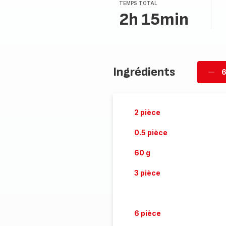
TEMPS TOTAL
2h 15min
Ingrédients
6
Supp
pièc
2 pièce
0.5 pièce
60 g
3 pièce
6 pièce