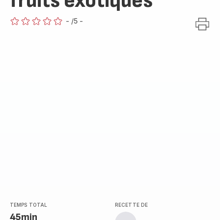
fruits exotiques
-
/5
-
ratings.0
TEMPS TOTAL
RECETTE DE
45min