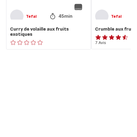
45min
Tefal
Tefal
Curry de volaille aux fruits
Crumble aux fruit
exotiques
ratings.4.5
7 Avis
ratings.0