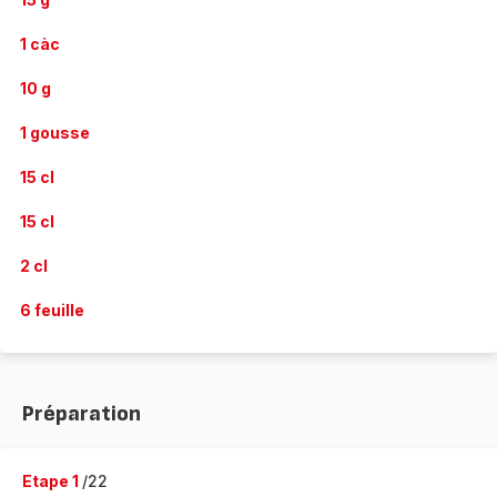
1 càc
10 g
1 gousse
15 cl
15 cl
2 cl
6 feuille
Préparation
Etape 1
/22