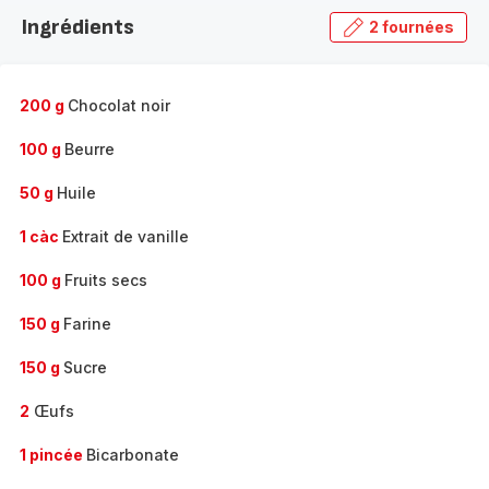
la
Ingrédients
2 fournées
gamme
complète
-
200 g
Chocolat noir
100 g
Beurre
50 g
Huile
1 càc
Extrait de vanille
100 g
Fruits secs
150 g
Farine
150 g
Sucre
2
Œufs
1 pincée
Bicarbonate