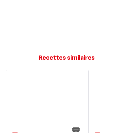
Recettes similaires
Moelleux
Brownie
effet
super
brownie
moelleux