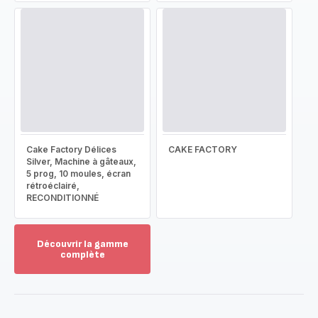
Cake Factory Délices
CAKE FACTORY
Silver, Machine à gâteaux,
5 prog, 10 moules, écran
rétroéclairé,
RECONDITIONNÉ
Découvrir la gamme
complète
Voir
plus...
-
Découvrir