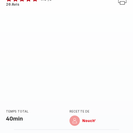
ratings.4.9
26 Avis
TEMPS TOTAL
RECETTE DE
40min
Nouch'