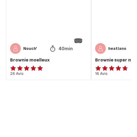
40min
Nouch'
heatlano
Brownie moelleux
Brownie super moe
ratings.4.9
26 Avis
ratings.4.7
16 Avis