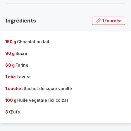
-
Découvrir
la
Ingrédients
1 fournée
gamme
complète
-
150 g
Chocolat au lait
90 g
Sucre
60 g
Farine
1 càc
Levure
1 sachet
Sachet de sucre vanillé
100 g
Huile végétale (ici colza)
3
Œufs