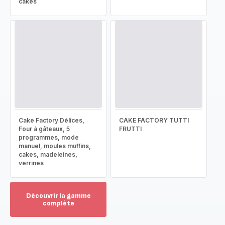
cakes
Cake Factory Délices,
CAKE FACTORY TUTTI
Four à gâteaux, 5
FRUTTI
programmes, mode
manuel, moules muffins,
cakes, madeleines,
verrines
Découvrir la gamme
complète
Voir
plus...