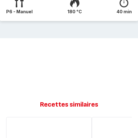
P6 - Manuel
180 °C
40 min
Recettes similaires
Brownie
Brownie
moelleux
super
moelleux