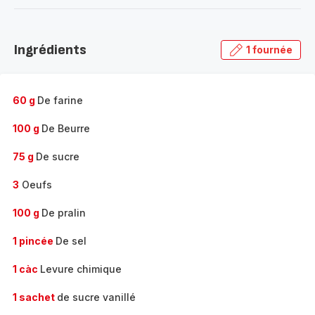
-
Découvrir
la
Ingrédients
1 fournée
gamme
complète
-
60 g
De farine
100 g
De Beurre
75 g
De sucre
3
Oeufs
100 g
De pralin
1 pincée
De sel
1 càc
Levure chimique
1 sachet
de sucre vanillé