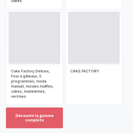
cakes
Cake Factory Délices,
CAKE FACTORY
Four à gâteaux, 5
programmes, mode
manuel, moules muffins,
cakes, madeleines,
verrines
Découvrir la gamme
complète
Voir
plus...