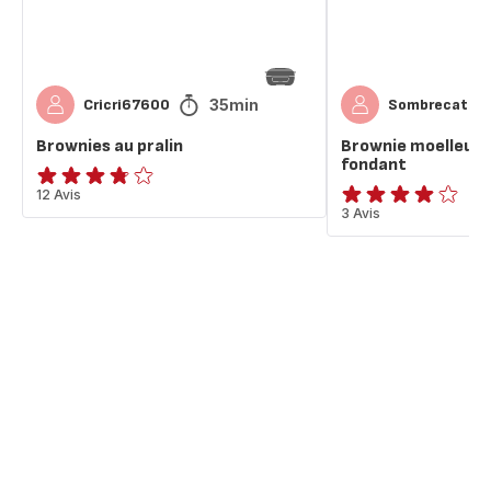
35min
Cricri67600
Sombrecat
Brownies au pralin
Brownie moelleux,
fondant
ratings.3.7
12 Avis
Avis
3 Avis
4
étoiles
(moyenne)