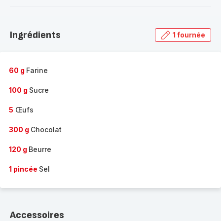
-
Découvrir
la
Ingrédients
1 fournée
gamme
complète
-
60 g
Farine
100 g
Sucre
5
Œufs
300 g
Chocolat
120 g
Beurre
1 pincée
Sel
Accessoires