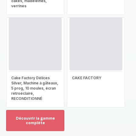
cakes, madeleines,
verrines
Cake Factory Délices
CAKE FACTORY
Silver, Machine à gâteaux,
5 prog, 10 moules, écran
rétroéclairé,
RECONDITIONNÉ
Découvrir la gamme
complète
Voir
plus...