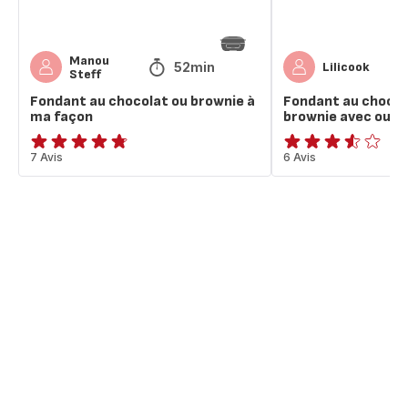
Manou
52min
Lilicook
Steff
Fondant au chocolat ou brownie à
Fondant au chocol
ma façon
brownie avec our
ratings.4.7
7 Avis
ratings.3.5
6 Avis