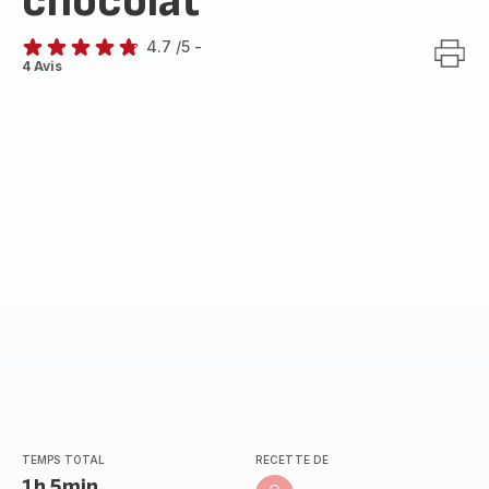
chocolat
4.7
/5
-
ratings.4.7
4 Avis
TEMPS TOTAL
RECETTE DE
1h 5min