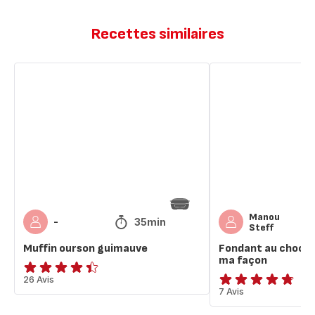
Recettes similaires
Muffin
Fondant
ourson
au
guimauve
chocolat
ou
brownie
à
ma
façon
Manou
35min
-
Steff
Muffin ourson guimauve
Fondant au chocol
ma façon
ratings.4.4
26 Avis
ratings.4.7
7 Avis