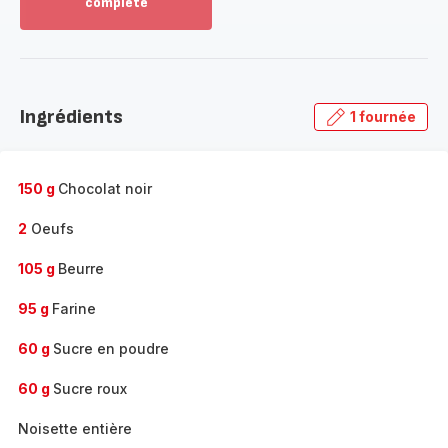
complète
Voir
plus...
-
Découvrir
la
Ingrédients
1 fournée
gamme
complète
-
150 g
Chocolat noir
2
Oeufs
105 g
Beurre
95 g
Farine
60 g
Sucre en poudre
60 g
Sucre roux
Noisette entière