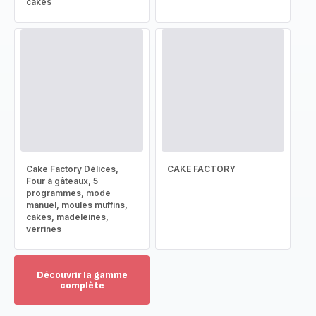
cakes
Cake Factory Délices,
CAKE FACTORY
Four à gâteaux, 5
programmes, mode
manuel, moules muffins,
cakes, madeleines,
verrines
Découvrir la gamme
complète
Voir
plus...