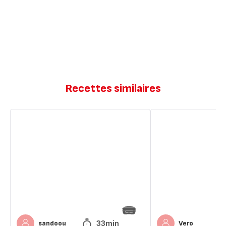
Recettes similaires
BROWNIE
Brownie
moelleux
fondant
et
au
fondant
chocolat
au
pralin
33min
sandoou
Vero