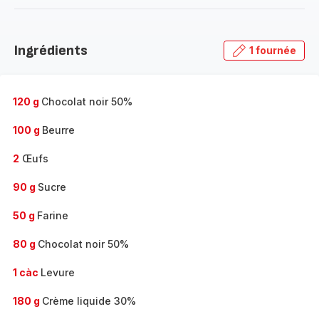
-
Découvrir
la
Ingrédients
1 fournée
gamme
complète
-
120 g
Chocolat noir 50%
100 g
Beurre
2
Œufs
90 g
Sucre
50 g
Farine
80 g
Chocolat noir 50%
1 càc
Levure
180 g
Crème liquide 30%