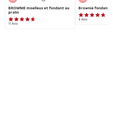
BROWNIE moelleux et fondant au
Brownie fondant a
pralin
ratings.4.7
4 Avis
ratings.4.6
11 Avis