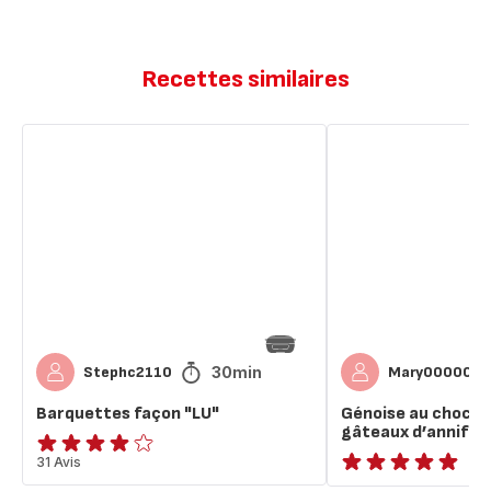
Recettes similaires
Barquettes
Génoise
façon
au
"LU"
chocolat
idéale
pour
gâteaux
d’annif
30min
Stephc2110
Mary000008
Barquettes façon "LU"
Génoise au chocola
gâteaux d’annif
ratings.3.9
31 Avis
ratings.NaN