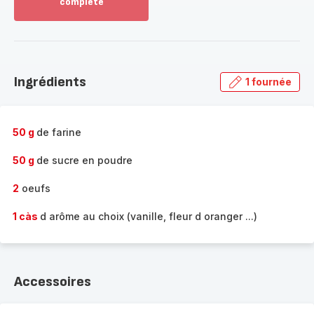
complète
Voir
plus...
-
Découvrir
la
Ingrédients
1 fournée
gamme
complète
-
50 g
de farine
50 g
de sucre en poudre
2
oeufs
1 càs
d arôme au choix (vanille, fleur d oranger ...)
Accessoires