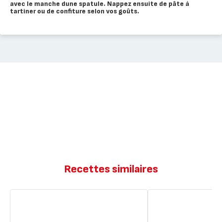
avec le manche dune spatule. Nappez ensuite de pâte à
tartiner ou de confiture selon vos goûts.
Recettes similaires
Petites
Barquette
barquettes
nutella
(bateaux)