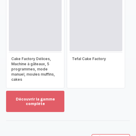
Cake Factory Délices,
Tefal Cake Factory
Machine à gâteaux, 5
programmes, mode
manuel, moules muffins,
cakes
Découvrir la gamme
complète
Voir
plus...
-
Découvrir
la