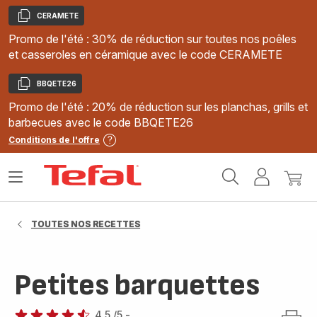
CERAMETE
Copier
Promo de l'été : 30% de réduction sur toutes nos poêles
et casseroles en céramique avec le code CERAMETE
BBQETE26
Copier
Promo de l'été : 20% de réduction sur les planchas, grills et
barbecues avec le code BBQETE26
Conditions de l'offre
Accueil
Ouvrir
Mon
Mon
Tefal
le
compte
panie
menu
TOUTES NOS RECETTES
Petites barquettes
4.5
/5
-