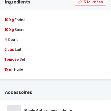
Ingrédients
5 fournées
gamme
complète
-
100 g
Farine
100 g
Sucre
4
Oeufs
2 càs
Lait
1 pincée
Sel
15 ml
Huile
Accessoires
Moule Anti-adhésif Infinity