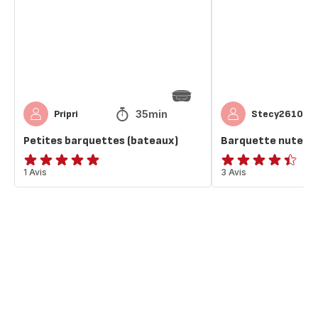
35min
Pripri
Stecy2610
Petites barquettes (bateaux)
Barquette nutella
Avis
1 Avis
ratings.4.4
3 Avis
5
étoiles
(moyenne)