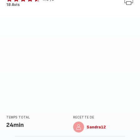
ratings.4.5
18 Avis
TEMPS TOTAL
RECETTE DE
24min
Sandra12