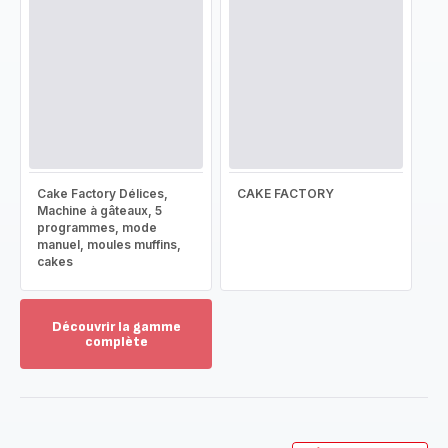
Cake Factory Délices,
CAKE FACTORY
Machine à gâteaux, 5
programmes, mode
manuel, moules muffins,
cakes
Découvrir la gamme
complète
Voir
plus...
-
Découvrir
la