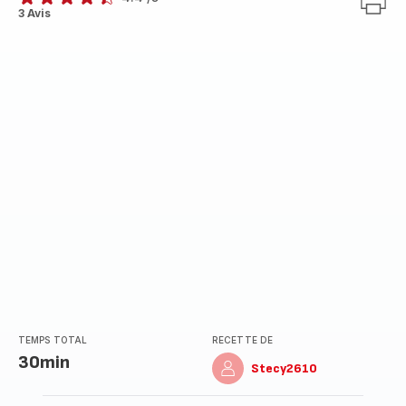
ratings.4.4
3 Avis
TEMPS TOTAL
RECETTE DE
30min
Stecy2610