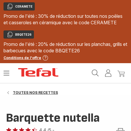
CERAMETE
Copier
Promo de l'été : 30% de réduction sur toutes nos poêles
et casseroles en céramique avec le code CERAMETE
BBQETE26
Copier
Promo de l'été : 20% de réduction sur les planchas, grills et
barbecues avec le code BBQETE26
Conditions de l'offre
Accueil
Ouvrir
Mon
Mon
Tefal
le
compte
panie
menu
TOUTES NOS RECETTES
Barquette nutella
4.4
/5
-