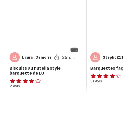
au
façon
nutella
"LU"
style
barquette
de
LU
25min
Laura_Demorre
Stephc2110
Biscuits au nutella style
Barquettes façon 
barquette de LU
ratings.3.9
31 Avis
Avis
2 Avis
4
étoiles
(moyenne)