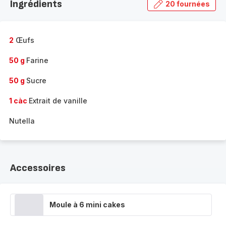
Ingrédients
20 fournées
gamme
complète
-
2
Œufs
50 g
Farine
50 g
Sucre
1 càc
Extrait de vanille
Nutella
Accessoires
Moule à 6 mini cakes