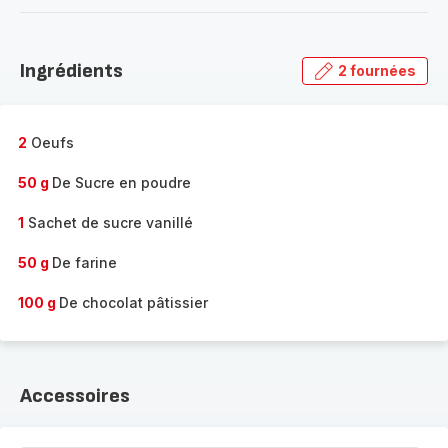
-
Découvrir
la
Ingrédients
2 fournées
gamme
complète
-
2
Oeufs
50 g
De Sucre en poudre
1
Sachet de sucre vanillé
50 g
De farine
100 g
De chocolat pâtissier
Accessoires