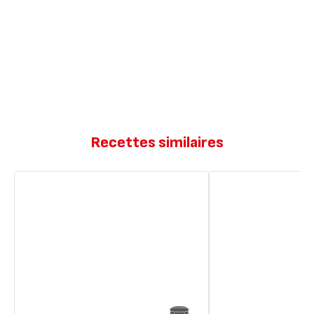
Recettes similaires
Barquettes
Barquettes
façon
au
"LU"
chocolat