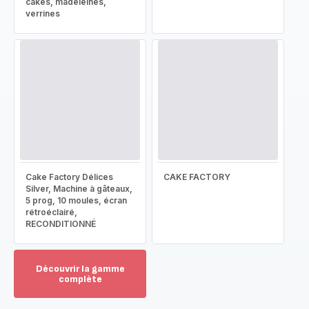
cakes, madeleines,
verrines
Cake Factory Délices
CAKE FACTORY
Silver, Machine à gâteaux,
5 prog, 10 moules, écran
rétroéclairé,
RECONDITIONNÉ
Découvrir la gamme
complète
Voir
plus...