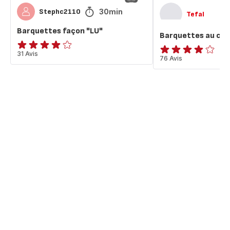
30min
Stephc2110
Tefal
Barquettes façon "LU"
Barquettes au cho
ratings.3.9
31 Avis
ratings.3.9
76 Avis