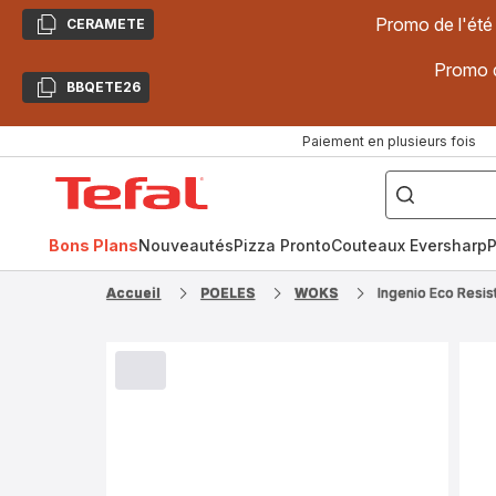
Promo de l'été
CERAMETE
Copier
Promo d
BBQETE26
Copier
Paiement en plusieurs fois
["Poêles
inox,
Accueil
Cake
Factory,
Tefal
Planchas,
Céramique..."]
Bons Plans
Nouveautés
Pizza Pronto
Couteaux Eversharp
P
Accueil
POELES
WOKS
Ingenio Eco Resis