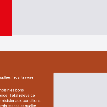
iadhésif et antirayure
hoisir les bons
rence. Tefal relève ce
résister aux conditions
 robustesse et qualité