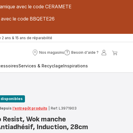
 céramique avec le code CERAMETE
ues avec le code BBQETE26
 2 ans & 15 ans de réparabilité
Nos magasins
Besoin d'aide ?
Nos
Besoin
Mon
Mon
magasins
d'aide
compte
panier
cessoires
Services & Recyclage
Inspirations
?
 disponibles
depuis
l’entrepôt produits
|
Ref: L3971903
o Resist, Wok manche
Antiadhésif, Induction, 28cm