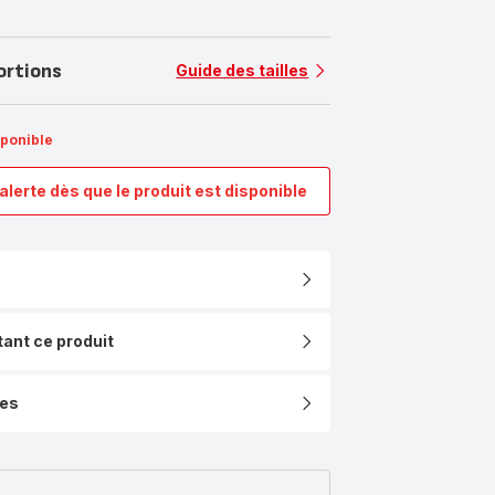
ortions
Guide des tailles
sponible
alerte dès que le produit est disponible
Ingenio
Eco
Resist,
Wok
manche
amovible,
Antiadhésif,
tant ce produit
Induction,
28cm
ues