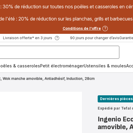
 : 30% de réduction sur toutes nos poêles et casseroles en
e l'été : 20% de réduction sur les planchas, grills et barbec
Conditions de l'offre
Livraison offerte* en 3 jours
90 jours pour changer d’avis
Garantie
oêles & casseroles
Petit électroménager
Ustensiles & moules
Ac
t, Wok manche amovible, Antiadhésif, Induction, 28cm
Dernières pièces
Expédié par Tefal 
Ingenio Ec
amovible, 