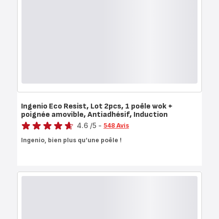
Ingenio Eco Resist, Lot 2pcs, 1 poêle wok +
poignée amovible, Antiadhésif, Induction
Note
4.6
/5
-
548 Avis
ratings.4.6
Ingenio, bien plus qu’une poêle !