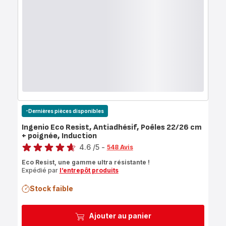
-Dernières pièces disponibles
Ingenio Eco Resist, Antiadhésif, Poêles 22/26 cm
+ poignée, Induction
Note
4.6
/5
-
548 Avis
ratings.4.6
Eco Resist, une gamme ultra résistante !
Expédié par
l’entrepôt produits
Stock faible
Ajouter au panier