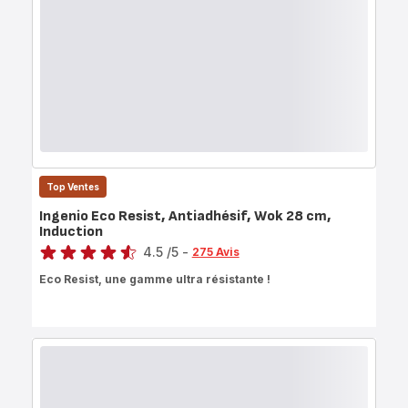
Top Ventes
Ingenio Eco Resist, Antiadhésif, Wok 28 cm,
Induction
Note
4.5
/5
-
275 Avis
ratings.4.5
Eco Resist, une gamme ultra résistante !