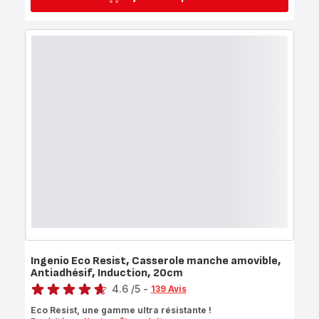
Ingenio Eco Resist, Casserole manche amovible,
Antiadhésif, Induction, 20cm
Note
4.6
/5
-
139 Avis
ratings.4.6
Eco Resist, une gamme ultra résistante !