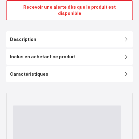
Recevoir une alerte dès que le produit est
Ingenio
disponible
Eco
Resist,
Poêle
manche
Description
amovible,
Induction,
20cm
Inclus en achetant ce produit
Caractéristiques