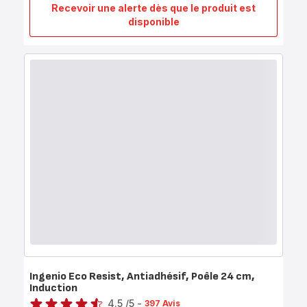
Recevoir une alerte dès que le produit est
Ingenio
disponible
Eco
Resist,
Poêle
profonde
manche
amovible,
Antiadhésif,
Induction,
26cm
Ingenio Eco Resist, Antiadhésif, Poêle 24 cm,
Induction
Note
4.5
/5
-
397 Avis