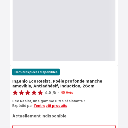
Dernières pièces disponibles
Ingenio Eco Resist, Poêle profonde manche
amovible, Antiadhésif, Induction, 26cm
Note
4.8
/5
-
45 Avis
ratings.4.8
Eco Resist, une gamme ultra résistante !
Expédié par
l’entrepôt produits
Actuellement indisponible