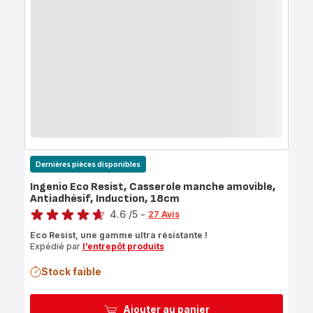
Dernières pièces disponibles
Ingenio Eco Resist, Casserole manche amovible,
Antiadhésif, Induction, 18cm
Note
4.6
/5
-
27 Avis
ratings.4.6
Eco Resist, une gamme ultra résistante !
Expédié par
l’entrepôt produits
Stock faible
Ajouter au panier