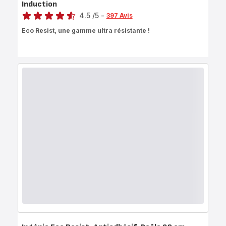
Induction
Note
4.5
/5
-
397 Avis
ratings.4.5
Eco Resist, une gamme ultra résistante !