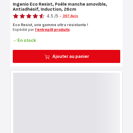
Ingenio Eco Resist, Poêle manche amovible,
Antiadhésif, Induction, 26cm
Note
4.5
/5
-
397 Avis
ratings.4.5
Eco Resist, une gamme ultra résistante !
Expédié par
l’entrepôt produits
En stock
Ajouter au panier