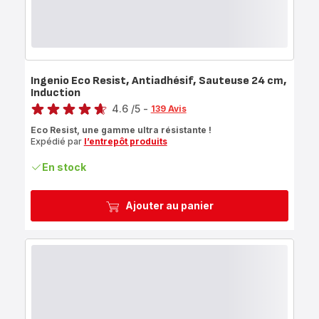
Ingenio Eco Resist, Antiadhésif, Sauteuse 24 cm,
Induction
Note
4.6
/5
-
139 Avis
ratings.4.6
Eco Resist, une gamme ultra résistante !
Expédié par
l’entrepôt produits
En stock
Ajouter au panier