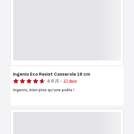
Ingenio Eco Resist Casserole 16 cm
Note
4.6
/5
-
27 Avis
ratings.4.6
Ingenio, bien plus qu’une poêle !