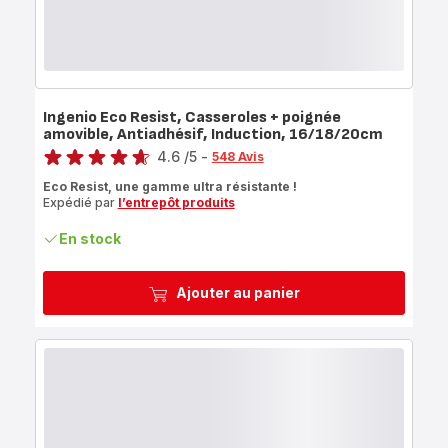
Ingenio Eco Resist, Casseroles + poignée
amovible, Antiadhésif, Induction, 16/18/20cm
Note
4.6
/5
-
548 Avis
ratings.4.6
Eco Resist, une gamme ultra résistante !
Expédié par
l’entrepôt produits
En stock
Ajouter au panier