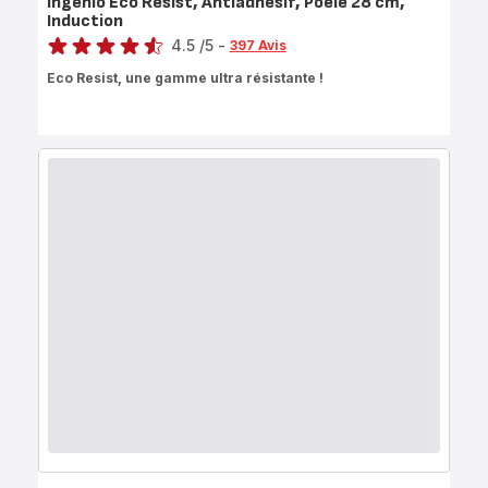
Ingénio Eco Resist, Antiadhésif, Poêle 28 cm,
Induction
Note
4.5
/5
-
397 Avis
ratings.4.5
Eco Resist, une gamme ultra résistante !