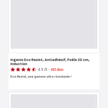
Ingenio Eco Resist, Antiadhésif, Poêle 20 cm,
Induction
Note
4.5
/5
-
397 Avis
ratings.4.5
Eco Resist, une gamme ultra résistante !