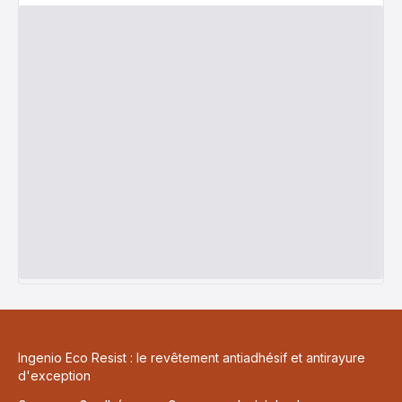
Ingenio Eco Resist : le revêtement antiadhésif et antirayure
d'exception