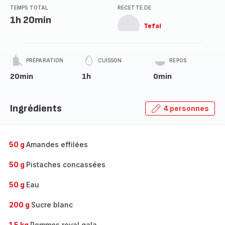
TEMPS TOTAL
RECETTE DE
1h 20min
Tefal
PRÉPARATION
CUISSON
REPOS
20min
1h
0min
Ingrédients
4 personnes
50 g
Amandes effilées
50 g
Pistaches concassées
50 g
Eau
200 g
Sucre blanc
1.5 kg
Pommes royal gala