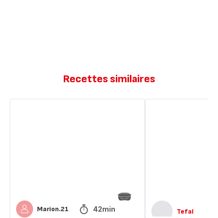
Recettes similaires
Gâteau
Galette
pistache
kadaif
amande
amande-
pistache
42min
Marion.21
Tefal