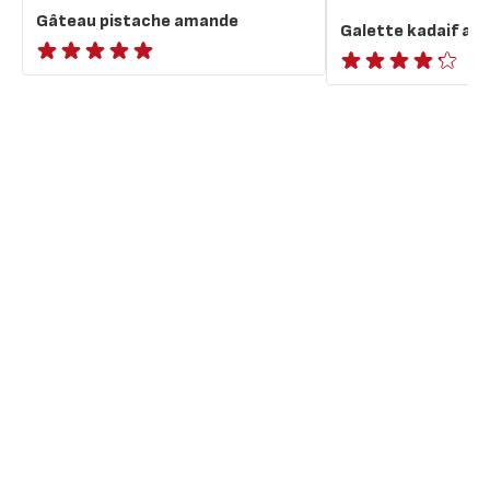
Gâteau pistache amande
Galette kadaif a
ratings.NaN
ratings.4.2