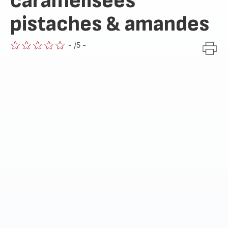
caramélisées
pistaches & amandes
-
/5
-
ratings.0