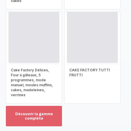
cakes
Cake Factory Délices,
CAKE FACTORY TUTTI
Four à gâteaux, 5
FRUTTI
programmes, mode
manuel, moules muffins,
cakes, madeleines,
verrines
Découvrir la gamme
complète
Voir
plus...