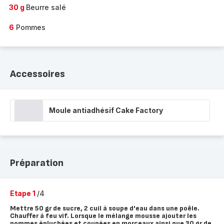
30 g
Beurre salé
6
Pommes
Accessoires
Moule antiadhésif Cake Factory
Préparation
Etape 1
/4
Mettre 50 gr de sucre, 2 cuil à soupe d'eau dans une poêle.
Chauffer à feu vif. Lorsque le mélange mousse ajouter les
pommes épluchées et coupées en morceaux ainsi que 30 gr de