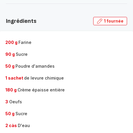
-
Découvrir
la
Ingrédients
1 fournée
gamme
complète
-
200 g
Farine
90 g
Sucre
50 g
Poudre d'amandes
1 sachet
de levure chimique
180 g
Crème épaisse entière
3
Oeufs
50 g
Sucre
2 càs
D'eau