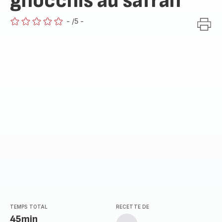
gnocchis au safran
-
/5
-
ratings.0
TEMPS TOTAL
RECETTE DE
45min