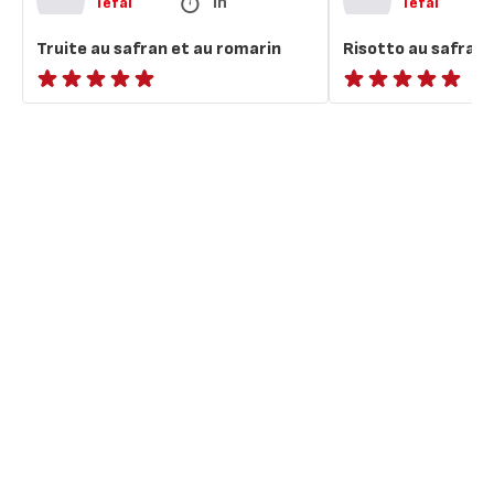
1h
Tefal
Tefal
Truite au safran et au romarin
Risotto au safran
ratings.NaN
ratings.NaN