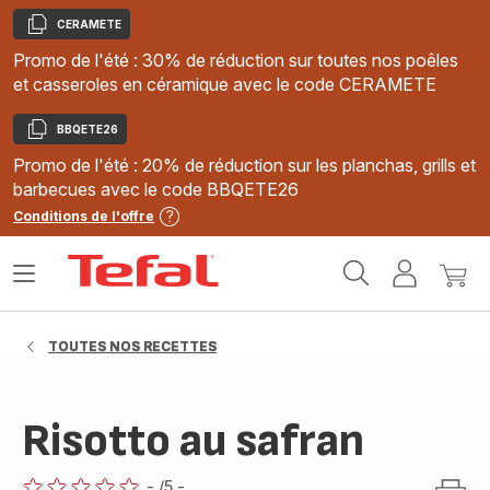
CERAMETE
Copier
Promo de l'été : 30% de réduction sur toutes nos poêles
et casseroles en céramique avec le code CERAMETE
BBQETE26
Copier
Promo de l'été : 20% de réduction sur les planchas, grills et
barbecues avec le code BBQETE26
Conditions de l'offre
Accueil
Ouvrir
Mon
Mon
Tefal
le
compte
panie
menu
TOUTES NOS RECETTES
Risotto au safran
-
/5
-