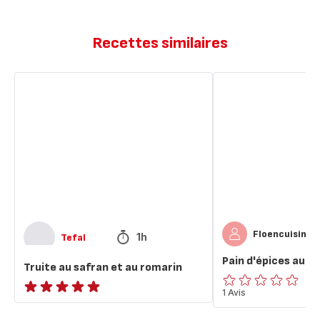
Recettes similaires
Truite
Pain
au
d'épices
safran
au
et
safran
au
romarin
Floencuisine
1h
Tefal
Pain d'épices au s
Truite au safran et au romarin
ratings.0
1 Avis
ratings.NaN