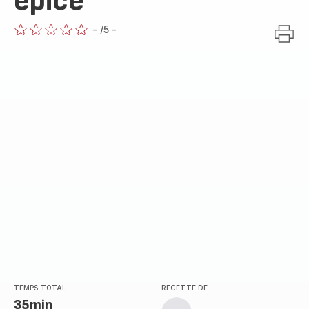
épicé
-
/5
-
ratings.0
TEMPS TOTAL
RECETTE DE
35min