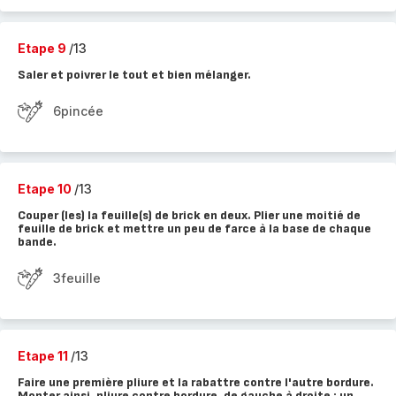
Etape 9
/13
Saler et poivrer le tout et bien mélanger.
6pincée
Etape 10
/13
Couper (les) la feuille(s) de brick en deux. Plier une moitié de
feuille de brick et mettre un peu de farce à la base de chaque
bande.
3feuille
Etape 11
/13
Faire une première pliure et la rabattre contre l'autre bordure.
Monter ainsi, pliure contre bordure, de gauche à droite : un