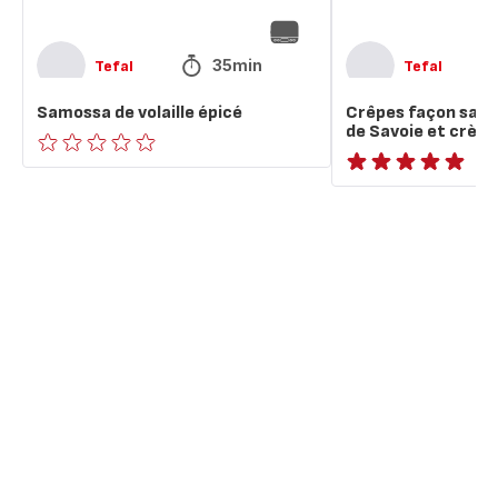
de
Beaufort
35min
Tefal
Tefal
Samossa de volaille épicé
Crêpes façon sam
de Savoie et crèm
ratings.0
ratings.NaN