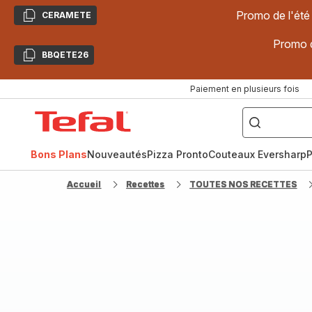
Promo de l'été
CERAMETE
Copier
Promo d
BBQETE26
Copier
Paiement en plusieurs fois
["Poêles
inox,
Accueil
Cake
Factory,
Tefal
Planchas,
Céramique..."]
Bons Plans
Nouveautés
Pizza Pronto
Couteaux Eversharp
P
Accueil
Recettes
TOUTES NOS RECETTES