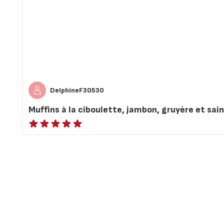
DelphineF30530
Muffins à la ciboulette, jambon, gruyère et sai
ratings.NaN