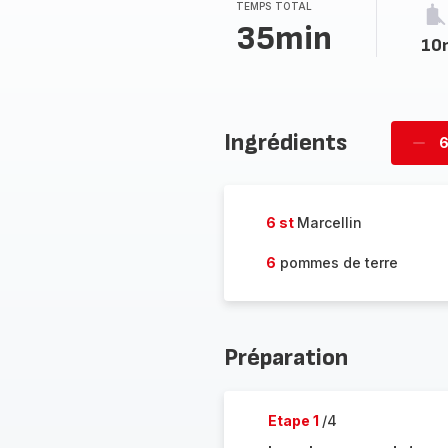
TEMPS TOTAL
35min
10
Ingrédients
6
Supp
per
6 st
Marcellin
6
pommes de terre
Préparation
Etape 1
/4