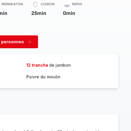
PRÉPARATION
CUISSON
REPOS
min
25min
0min
 personnes
rimer
Ajouter
sonnes
personnes
12 tranche
de jambon
Poivre du moulin