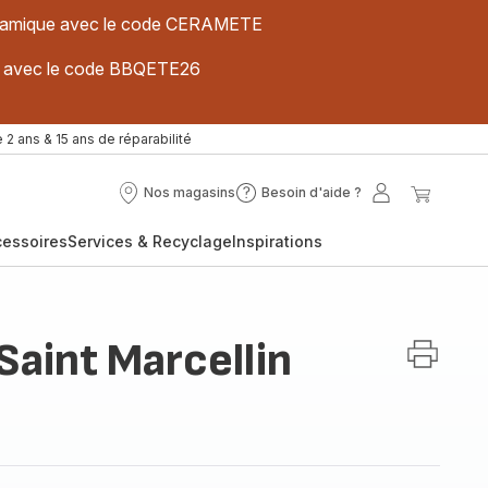
 céramique avec le code CERAMETE
ues avec le code BBQETE26
 2 ans & 15 ans de réparabilité
Nos magasins
Besoin d'aide ?
Nos
Besoin
Mon
Mon
magasins
d'aide
compte
panier
cessoires
Services & Recyclage
Inspirations
?
Saint Marcellin