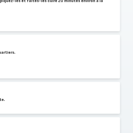
piquez-les et faites-les cuire 20 minutes environ à la
uartiers.
te.