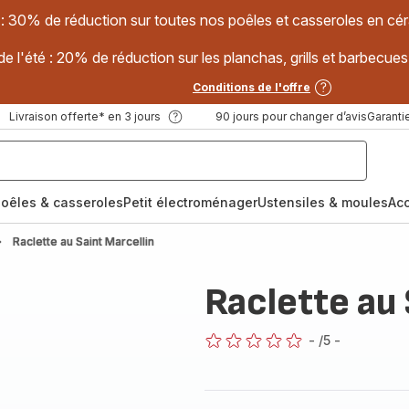
 : 30% de réduction sur toutes nos poêles et casseroles en
e l'été : 20% de réduction sur les planchas, grills et barbec
Conditions de l'offre
Livraison offerte* en 3 jours
90 jours pour changer d’avis
Garantie
oêles & casseroles
Petit électroménager
Ustensiles & moules
Ac
Raclette au Saint Marcellin
Raclette au 
-
/5
-
ratings.0