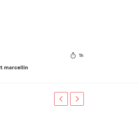
1h
nt marcellin
Précédent
Suivant
Recipe
Recipe
card
card
slider
slider