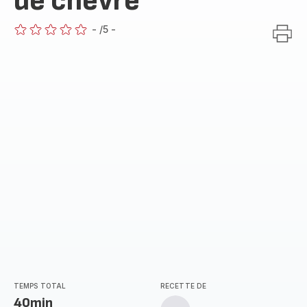
de chèvre
-
/5
-
ratings.0
TEMPS TOTAL
RECETTE DE
40min