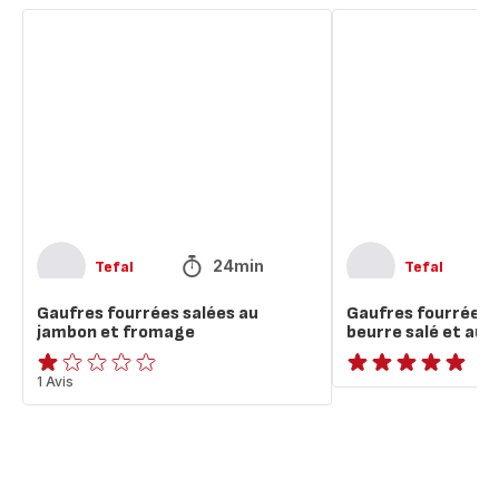
Gaufres
Gaufres
fourrées
fourrées
salées
au
au
caramel
jambon
beurre
et
salé
fromage
et
aux
pommes
24min
Tefal
Tefal
Gaufres fourrées salées au
Gaufres fourrées 
jambon et fromage
beurre salé et au
Avis
1 Avis
ratings.NaN
1
étoile
(moyenne)