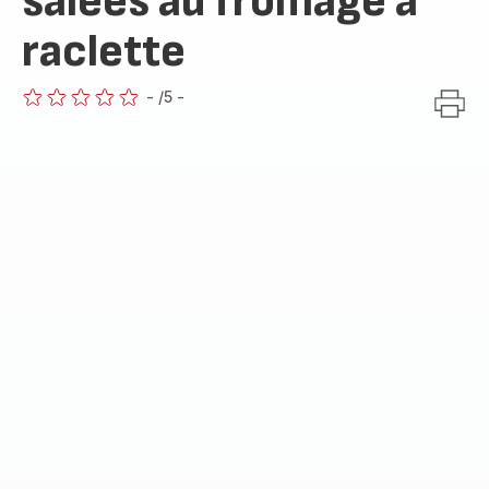
salées au fromage à
raclette
-
/5
-
ratings.0