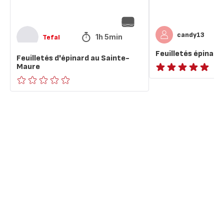
candy13
1h 5min
Tefal
Feuilletés épinard
Feuilletés d'épinard au Sainte-
Maure
Avis
5
ratings.0
étoiles
(moyenne)