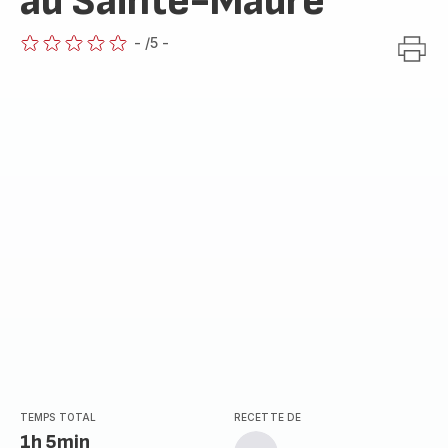
au Sainte-Maure
-
/5
-
ratings.0
TEMPS TOTAL
RECETTE DE
1h 5min