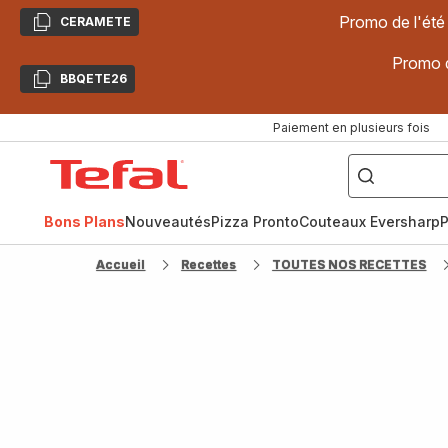
Promo de l'été
CERAMETE
Copier
Promo d
BBQETE26
Copier
Paiement en plusieurs fois
["Poêles
inox,
Accueil
Cake
Factory,
Tefal
Planchas,
Céramique..."]
Bons Plans
Nouveautés
Pizza Pronto
Couteaux Eversharp
P
Accueil
Recettes
TOUTES NOS RECETTES