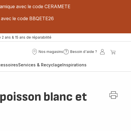
 céramique avec le code CERAMETE
ues avec le code BBQETE26
 2 ans & 15 ans de réparabilité
Nos magasins
Besoin d'aide ?
Nos
Besoin
Mon
Mon
magasins
d'aide
compte
panier
cessoires
Services & Recyclage
Inspirations
?
poisson blanc et