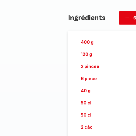
Ingrédients
6
Supp
per
400 g
120 g
2 pincée
6 pièce
40 g
50 cl
50 cl
2 càc