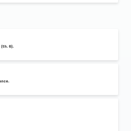
(th. 6).
lance.