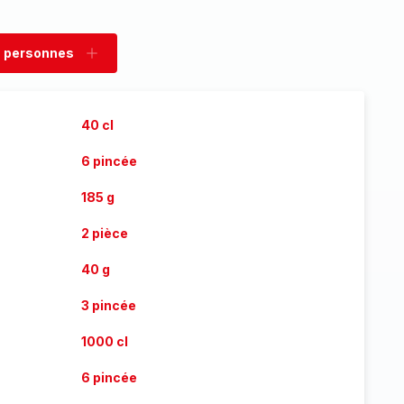
 personnes
rimer
Ajouter
sonnes
personnes
40 cl
6 pincée
185 g
2 pièce
40 g
3 pincée
1000 cl
6 pincée