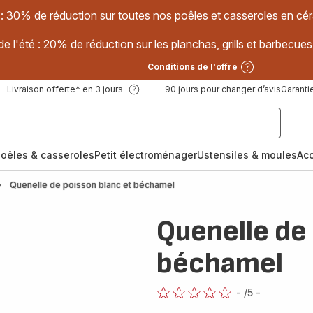
 : 30% de réduction sur toutes nos poêles et casseroles en
e l'été : 20% de réduction sur les planchas, grills et barbec
Conditions de l'offre
Livraison offerte* en 3 jours
90 jours pour changer d’avis
Garantie
oêles & casseroles
Petit électroménager
Ustensiles & moules
Ac
Quenelle de poisson blanc et béchamel
Quenelle de 
béchamel
-
/5
-
ratings.0