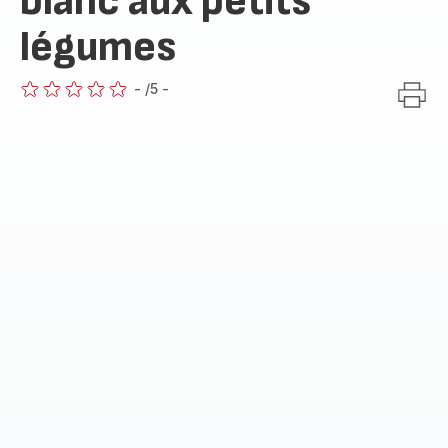
blanc aux petits
légumes
-
/5
-
ratings.0