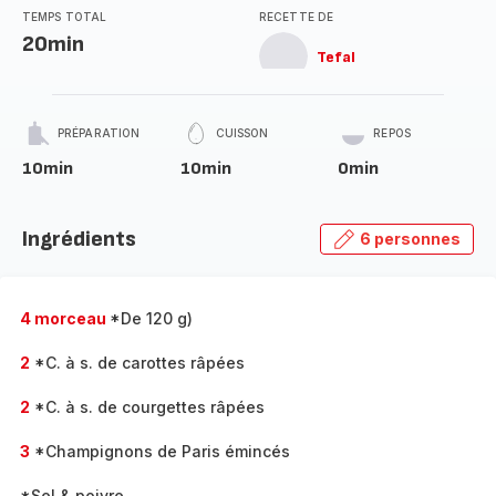
TEMPS TOTAL
RECETTE DE
20min
Tefal
PRÉPARATION
CUISSON
REPOS
10min
10min
0min
Ingrédients
6 personnes
4 morceau
*De 120 g)
2
*C. à s. de carottes râpées
2
*C. à s. de courgettes râpées
3
*Champignons de Paris émincés
*Sel & poivre