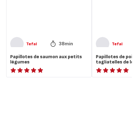
petits
tagliatelles
légumes
de
légumes
38min
Tefal
Tefal
Papillotes de saumon aux petits
Papillotes de pois
légumes
tagliatelles de lé
ratings.NaN
ratings.NaN