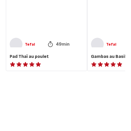
49min
Tefal
Tefal
Pad Thaï au poulet
Gambas au Basilic
ratings.NaN
ratings.NaN