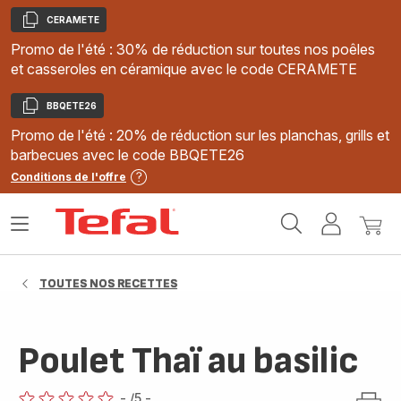
CERAMETE
Copier
Promo de l'été : 30% de réduction sur toutes nos poêles
et casseroles en céramique avec le code CERAMETE
BBQETE26
Copier
Promo de l'été : 20% de réduction sur les planchas, grills et
barbecues avec le code BBQETE26
Conditions de l'offre
Accueil
Ouvrir
Mon
Mon
Tefal
le
compte
panie
menu
TOUTES NOS RECETTES
Poulet Thaï au basilic
-
/5
-