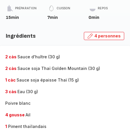
PRÉPARATION
CUISSON
REPOS
15min
7min
0min
Ingrédients
4 personnes
2 càs
Sauce d'huître (30 g)
2 càs
Sauce soja Thaï Golden Mountain (30 g)
1 càc
Sauce soja épaisse Thaï (15 g)
3 càs
Eau (30 g)
Poivre blanc
4 gousse
Ail
1
Piment thaïlandais