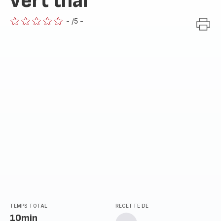
vert thaï
-
/5
-
ratings.0
TEMPS TOTAL
RECETTE DE
10min