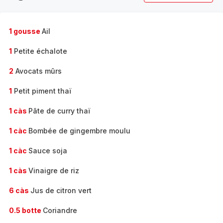
complète
-
1 gousse
Ail
1
Petite échalote
2
Avocats mûrs
1
Petit piment thaï
1 càs
Pâte de curry thaï
1 càc
Bombée de gingembre moulu
1 càc
Sauce soja
1 càs
Vinaigre de riz
6 càs
Jus de citron vert
0.5 botte
Coriandre