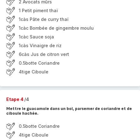
2 Avocats mûrs
1 Petit piment thaï
1càs Pâte de curry thaï
1càc Bombée de gingembre moulu
1càc Sauce soja
1càs Vinaigre de riz
6càs Jus de citron vert
0.5botte Coriandre
4tige Ciboule
Etape 4
/4
Mettre le guacamole dans un bol, parsemer de coriandre et de
ciboule hachée.
0.5botte Coriandre
4tige Ciboule