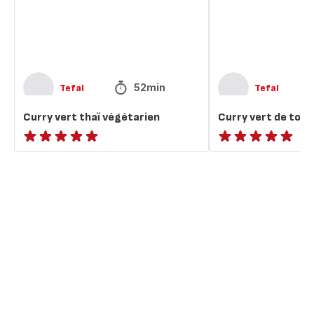
la
Thaï
52min
Tefal
Tefal
Curry vert thaï végétarien
Curry vert de tofu 
ratings.NaN
ratings.NaN