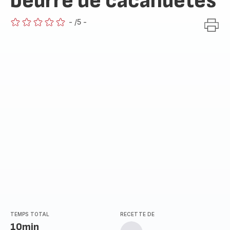
beurre de cacahuètes
-
/5
-
ratings.0
TEMPS TOTAL
RECETTE DE
10min