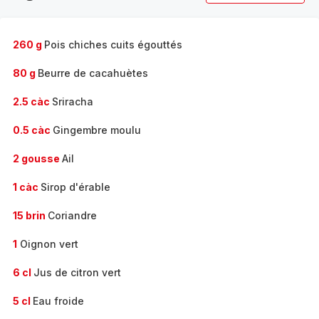
complète
-
260 g
Pois chiches cuits égouttés
80 g
Beurre de cacahuètes
2.5 càc
Sriracha
0.5 càc
Gingembre moulu
2 gousse
Ail
1 càc
Sirop d'érable
15 brin
Coriandre
1
Oignon vert
6 cl
Jus de citron vert
5 cl
Eau froide