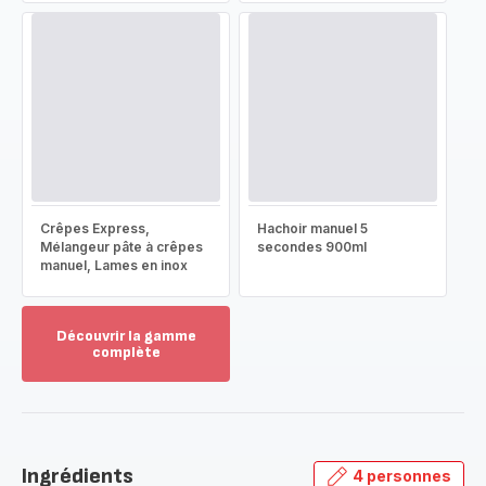
Crêpes Express,
Hachoir manuel 5
Mélangeur pâte à crêpes
secondes 900ml
manuel, Lames en inox
Découvrir la gamme
complète
Voir
plus...
-
Découvrir
la
Ingrédients
4 personnes
gamme