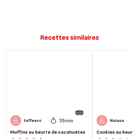
Recettes similaires
Muffins
Cookies
au
au
beurre
beurre
de
de
cacahuètes
cacahuètes
35min
toffeecc
Nalaua
Muffins au beurre de cacahuètes
Cookies au beurre