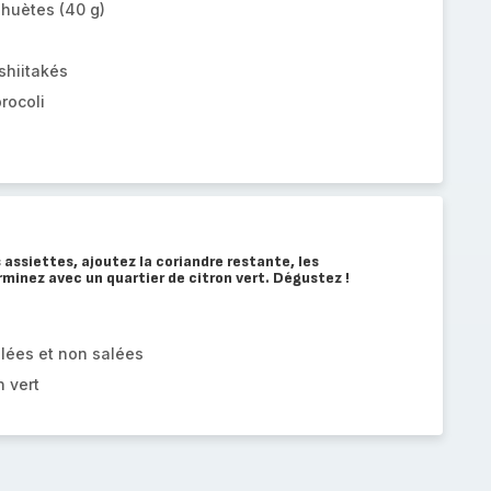
ahuètes (40 g)
z
hiitakés
rocoli
 assiettes, ajoutez la coriandre restante, les
rminez avec un quartier de citron vert. Dégustez !
lées et non salées
n vert