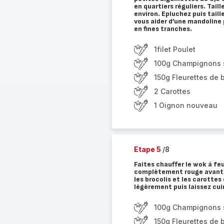
en quartiers réguliers. Tail
environ. Epluchez puis taill
vous aider d’une mandoline 
en fines tranches.
1filet Poulet
100g Champignons s
150g Fleurettes de b
2 Carottes
1 Oignon nouveau
Etape 5
/8
Faites chauffer le wok à fe
complètement rouge avant de
les brocolis et les carottes
légèrement puis laissez cui
100g Champignons s
150g Fleurettes de b