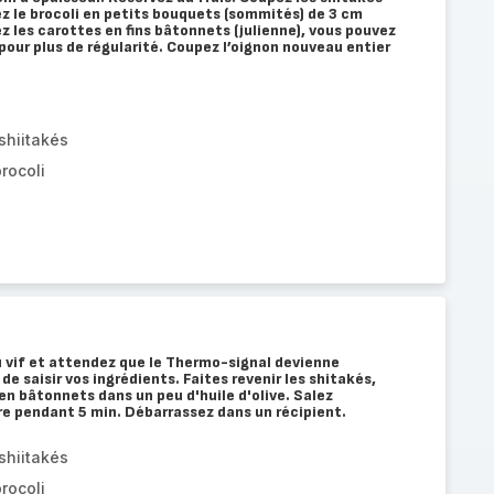
lez le brocoli en petits bouquets (sommités) de 3 cm
ez les carottes en fins bâtonnets (julienne), vous pouvez
pour plus de régularité. Coupez l’oignon nouveau entier
hiitakés
rocoli
u vif et attendez que le Thermo-signal devienne
 saisir vos ingrédients. Faites revenir les shitakés,
 en bâtonnets dans un peu d'huile d'olive. Salez
re pendant 5 min. Débarrassez dans un récipient.
hiitakés
rocoli