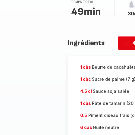
TEMPS TOTAL
49min
30
Ingrédients
4
Supp
per
1 càs
Beurre de cacahuète
1 càc
Sucre de palme (7 g
4.5 cl
Sauce soja salée
1 càs
Pâte de tamarin (20 
0.5
Piment oiseau frais (o
6 càs
Huile neutre