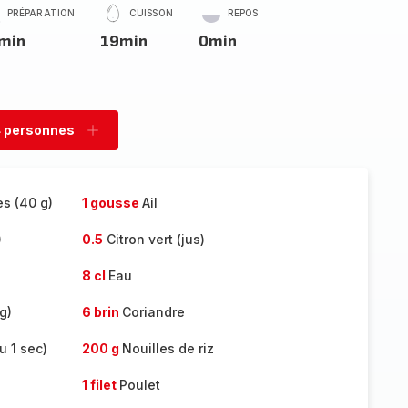
PRÉPARATION
CUISSON
REPOS
min
19min
0min
 personnes
rimer
Ajouter
sonnes
personnes
s (40 g)
1 gousse
Ail
)
0.5
Citron vert (jus)
8 cl
Eau
g)
6 brin
Coriandre
u 1 sec)
200 g
Nouilles de riz
1 filet
Poulet