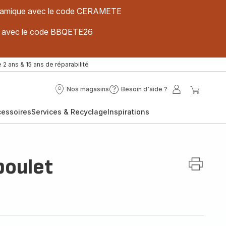
 céramique avec le code CERAMETE
ues avec le code BBQETE26
 2 ans & 15 ans de réparabilité
Nos magasins
Besoin d'aide ?
Nos
Besoin
Mon
Mon
magasins
d'aide
compte
panier
cessoires
Services & Recyclage
Inspirations
?
poulet