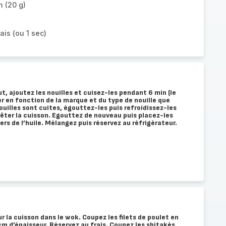
n (20 g)
ais (ou 1 sec)
t, ajoutez les nouilles et cuisez-les pendant 6 min (le
r en fonction de la marque et du type de nouille que
nouilles sont cuites, égouttez-les puis refroidissez-les
rrêter la cuisson. Egouttez de nouveau puis placez-les
ers de l’huile. Mélangez puis réservez au réfrigérateur.
z
r la cuisson dans le wok. Coupez les filets de poulet en
cm d’épaisseur. Réservez au frais. Coupez les shitakés