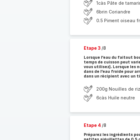
1càs Pâte de tamari
6brin Coriandre
0.5 Piment oiseau fr
Etape 3
/8
Lorsque l’eau du faitout bou
temps de cuisson peut varie
vous utilisez). Lorsque les 
dans de l’eau froide pour a
dans un récipient avec un ti
200g Nouilles de ri
6càs Huile neutre
Etape 4
/8
Préparez les ingrédients pou
petites aiguillettes de 0,5 