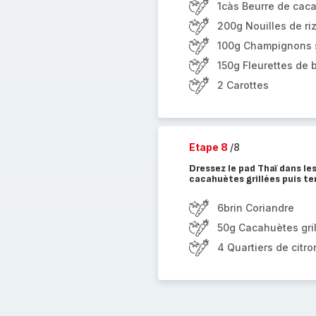
1càs Beurre de cac
200g Nouilles de ri
100g Champignons s
150g Fleurettes de b
2 Carottes
Etape 8
/8
Dressez le pad Thaï dans les
cacahuètes grillées puis te
6brin Coriandre
50g Cacahuètes gril
4 Quartiers de citro