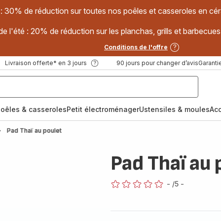
 : 30% de réduction sur toutes nos poêles et casseroles en
e l'été : 20% de réduction sur les planchas, grills et barbec
Conditions de l'offre
Livraison offerte* en 3 jours
90 jours pour changer d’avis
Garantie
oêles & casseroles
Petit électroménager
Ustensiles & moules
Ac
Pad Thaï au poulet
Pad Thaï au 
-
/5
-
ratings.0