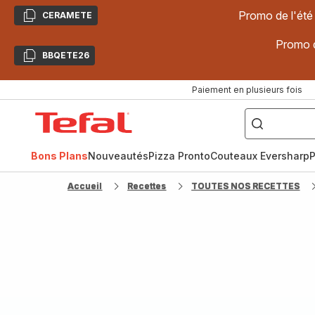
Promo de l'été
CERAMETE
Copier
Promo d
BBQETE26
Copier
Paiement en plusieurs fois
["Poêles
inox,
Accueil
Cake
Factory,
Tefal
Planchas,
Céramique..."]
Bons Plans
Nouveautés
Pizza Pronto
Couteaux Eversharp
P
Accueil
Recettes
TOUTES NOS RECETTES