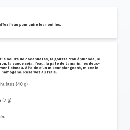
fez l’eau pour cuire les nouilles.
 le beurre de cacahuètes, la gousse d’ail épluchée, le
ron, la sauce soja, l’eau, la pâte de tamarin, les deux-
piment oiseau. A l’aide d’un mixeur plongeant, mixez le
e homogène. Réservez au frais.
ahuètes (40 g)
 (7 g)
lée