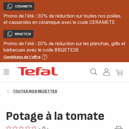
CERAMETE
Copier
Promo de l'été : 30% de réduction sur toutes nos poêles
et casseroles en céramique avec le code CERAMETE
BBQETE26
Copier
Promo de l'été : 20% de réduction sur les planchas, grills et
barbecues avec le code BBQETE26
Conditions de l'offre
Accueil
Ouvrir
Mon
Mon
Tefal
le
compte
panie
menu
TOUTES NOS RECETTES
Potage à la tomate
-
/5
-