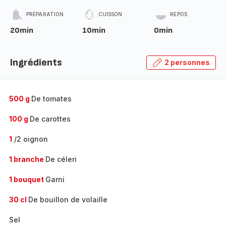
PRÉPARATION
CUISSON
REPOS
20min
10min
0min
Ingrédients
2 personnes
500 g
De tomates
100 g
De carottes
1
/2 oignon
1 branche
De céleri
1 bouquet
Garni
30 cl
De bouillon de volaille
Sel