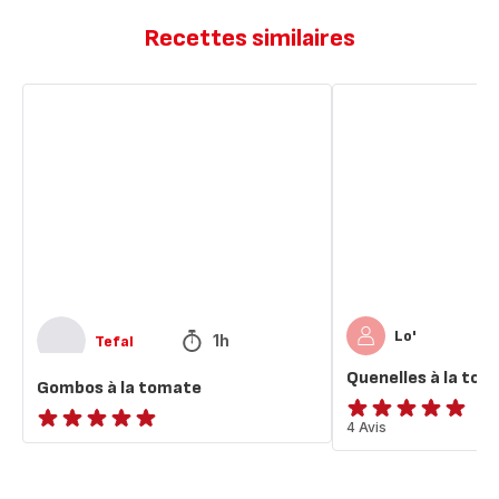
Recettes similaires
Gombos
Quenelles
à
à
la
la
tomate
tomate
Lo'
1h
Tefal
Quenelles à la to
Gombos à la tomate
Avis
4 Avis
ratings.NaN
5
étoiles
(moyenne)