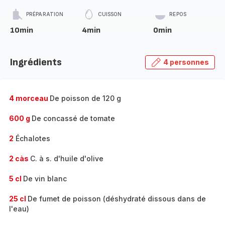
PRÉPARATION
CUISSON
REPOS
10min
4min
0min
Ingrédients
4 personnes
4 morceau
De poisson de 120 g
600 g
De concassé de tomate
2
Échalotes
2 càs
C. à s. d'huile d'olive
5 cl
De vin blanc
25 cl
De fumet de poisson (déshydraté dissous dans de
l'eau)