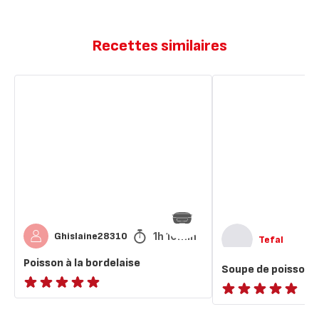
Recettes similaires
Poisson
Soupe
à
de
la
poisson
bordelaise
à
la
rouille
1h 10min
Ghislaine28310
Tefal
Poisson à la bordelaise
Soupe de poisson à 
ratings.NaN
ratings.NaN