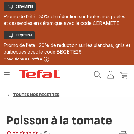
CERAMETE
Copier
Promo de l'été : 30% de réduction sur toutes nos poêles
et casseroles en céramique avec le code CERAMETE
BBQETE26
Copier
Promo de l'été : 20% de réduction sur les planchas, grills et
barbecues avec le code BBQETE26
Conditions de l'offre
Accueil
Ouvrir
Mon
Mon
Tefal
le
compte
panie
menu
TOUTES NOS RECETTES
Poisson à la tomate
-
/5
-