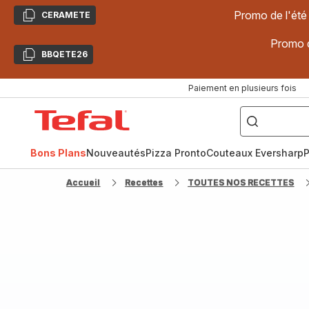
Promo de l'été
CERAMETE
Copier
Promo d
BBQETE26
Copier
Paiement en plusieurs fois
["Poêles
inox,
Accueil
Cake
Factory,
Tefal
Planchas,
Céramique..."]
Bons Plans
Nouveautés
Pizza Pronto
Couteaux Eversharp
P
Accueil
Recettes
TOUTES NOS RECETTES