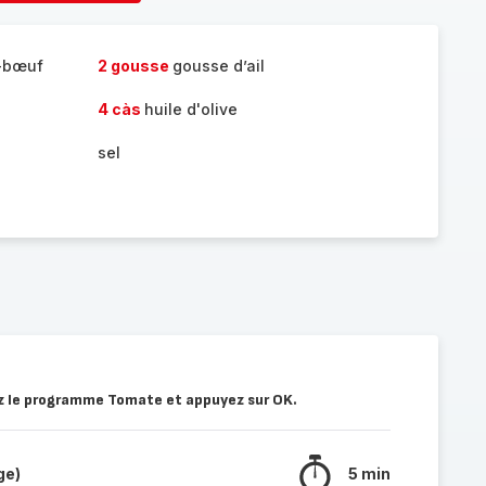
sonnes
personnes
-bœuf
2 gousse
gousse d’ail
4 càs
huile d'olive
sel
nez le programme Tomate et appuyez sur OK.
ge)
5 min