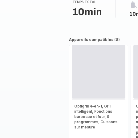
TEMPS TOTAL
10min
10
Appareils compatibles (8)
Optigrill 4-en-1, Grill
O
intelligent, Fonctions
i
barbecue et four, 9
programmes, Cuissons
m
sur mesure
m
p