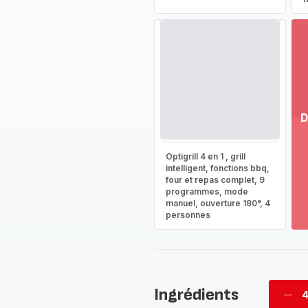
D
Vo
Optigrill 4 en 1 , grill
pl
intelligent, fonctions bbq,
-
four et repas complet, 9
Dé
programmes, mode
la
manuel, ouverture 180°, 4
g
personnes
co
-
Ingrédients
4
Supp