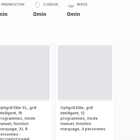
PRÉPARATION
CUISSON
REPOS
min
0min
0min
ptigrill Elite XL, grill
Optigrill Elite, grill
ntelligent, 16
intelligent, 12
programmes, mode
programmes, mode
anuel, fonction
manuel, fonction
arquage, XL 8
marquage, 4 personnes
ersonnes -
RECONDITIONNÉ