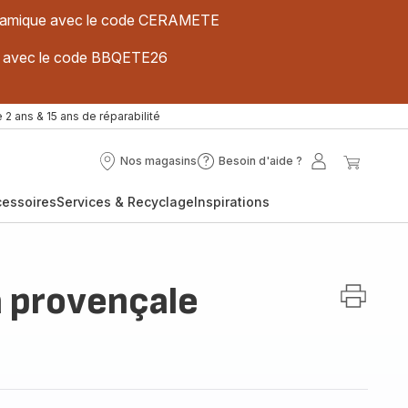
 céramique avec le code CERAMETE
ues avec le code BBQETE26
 2 ans & 15 ans de réparabilité
Nos magasins
Besoin d'aide ?
Nos
Besoin
Mon
Mon
magasins
d'aide
compte
panier
cessoires
Services & Recyclage
Inspirations
?
a provençale