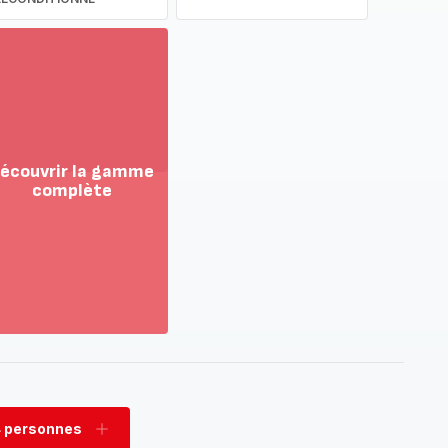
écouvrir la gamme
complète
ir
us...
couvrir
amme
mplète
 personnes
rimer
Ajouter