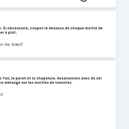
. Si nécessaire, coupez le dessous de chaque moitié de
er à plat.
ur-de-bœuf
 l’ail, le persil et la chapelure. Assaisonnez avec du sel
ce mélange sur les moitiés de tomates.
il