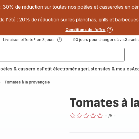
 : 30% de réduction sur toutes nos poêles et casseroles en
e l'été : 20% de réduction sur les planchas, grills et barbec
Conditions de l'offre
Livraison offerte* en 3 jours
90 jours pour changer d’avis
Garantie
oêles & casseroles
Petit électroménager
Ustensiles & moules
Ac
Tomates à la provençale
Tomates à l
-
/5
-
ratings.0