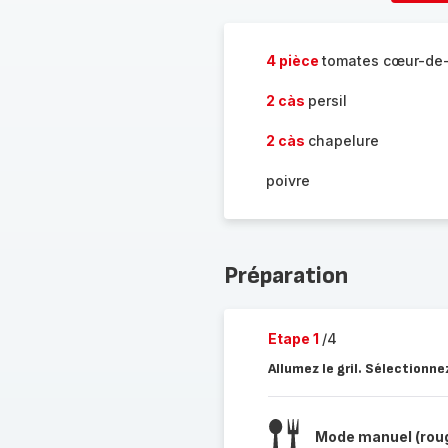
per
4 pièce
tomates cœur-de
2 càs
persil
2 càs
chapelure
poivre
Préparation
Etape 1
/4
Allumez le gril. Sélection
Mode manuel (rou