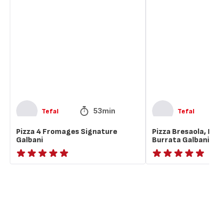
Pizza
Pizza
4
Bresaola,
Fromages
Nectarine
Signature
&
Galbani
Burrata
Galbani
53min
Tefal
Tefal
Pizza 4 Fromages Signature
Pizza Bresaola, Ne
Galbani
Burrata Galbani
ratings.NaN
ratings.NaN