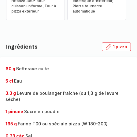
rotative 360° pour
électrique d'extérieur,
cuisson uniforme, Four à
Pierre tournante
pizza extérieur
automatique
Ingrédients
1 pizza
60 g
Betterave cuite
5 cl
Eau
3.3 g
Levure de boulanger fraîche (ou 1,3 g de levure
sèche)
1 pincée
Sucre en poudre
165 g
Farine T00 ou spéciale pizza (W 180-200)
0.33 càc
Sel