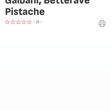
Galbani, Betterave
Pistache
-
/5
-
ratings.0