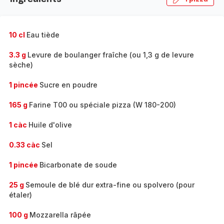
10 cl
Eau tiède
3.3 g
Levure de boulanger fraîche (ou 1,3 g de levure
sèche)
1 pincée
Sucre en poudre
165 g
Farine T00 ou spéciale pizza (W 180-200)
1 càc
Huile d'olive
0.33 càc
Sel
1 pincée
Bicarbonate de soude
25 g
Semoule de blé dur extra-fine ou spolvero (pour
étaler)
100 g
Mozzarella râpée