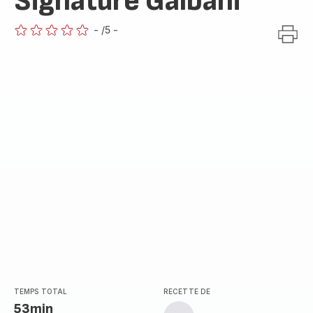
Signature Galbani
-
/5
-
ratings.0
TEMPS TOTAL
RECETTE DE
53min