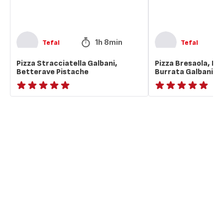
1h 8min
Tefal
Tefal
Pizza Stracciatella Galbani,
Pizza Bresaola, Ne
Betterave Pistache
Burrata Galbani
ratings.NaN
ratings.NaN