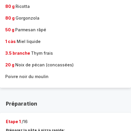
80 g
Ricotta
80 g
Gorgonzola
50 g
Parmesan râpé
1 càs
Miel liquide
3.5 branche
Thym frais
20 g
Noix de pécan (concassées)
Poivre noir du moulin
Préparation
Etape 1
/16
Préparez la pâte à pizza rapide: