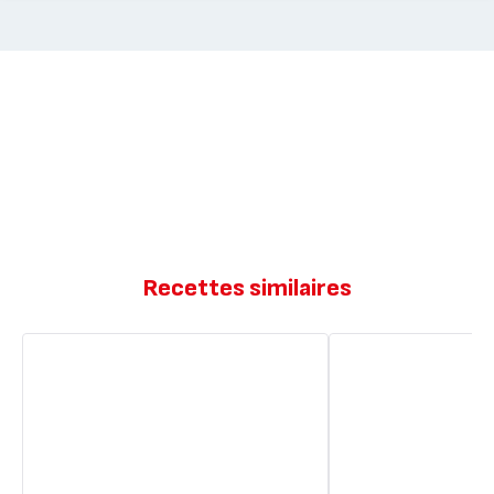
Recettes similaires
Pizza
Pizza
Stracciatella
Bresaola,
Galbani,
Nectarine
Betterave
&
Pistache
Burrata
Galbani