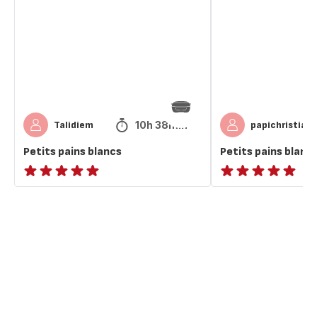
aux
graines
10h 38min
Talidiem
papichristian
Petits pains blancs
Petits pains blanc
ratings.NaN
ratings.NaN