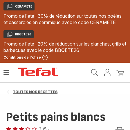
CERAMETE
Copier
Promo de l'été : 30% de réduction sur toutes nos poêles
et casseroles en céramique avec le code CERAMETE
BBQETE26
Copier
Promo de l'été : 20% de réduction sur les planchas, grills et
barbecues avec le code BBQETE26
Conditions de l'offre
Accueil
Ouvrir
Mon
Mon
Tefal
le
compte
panie
menu
TOUTES NOS RECETTES
Petits pains blancs
3
/5
-