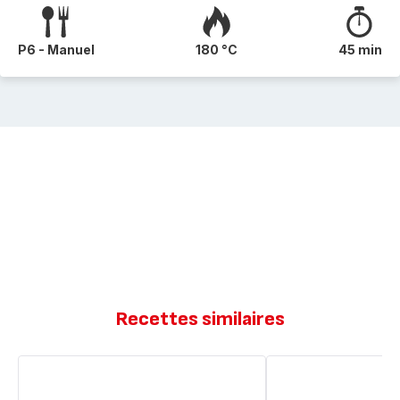
P6 - Manuel
180 °C
45 min
Recettes similaires
Petits
Petits
pains
pains
blancs
blancs