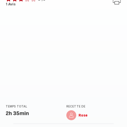
Avis
1 Avis
3
étoiles
(moyenne)
TEMPS TOTAL
RECETTE DE
2h 35min
Rose