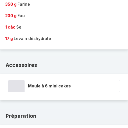
350 g
Farine
230 g
Eau
1 càc
Sel
17 g
Levain déshydraté
Accessoires
Moule à 6 mini cakes
Préparation