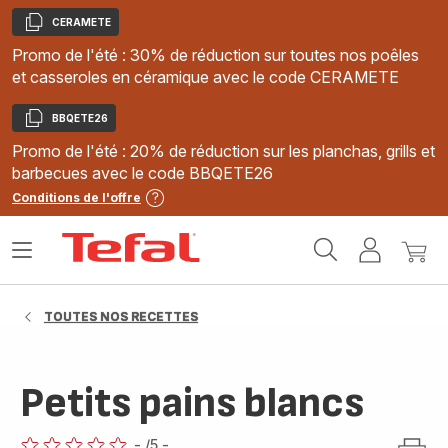
CERAMETE
Copier
Promo de l'été : 30% de réduction sur toutes nos poêles
et casseroles en céramique avec le code CERAMETE
BBQETE26
Copier
Promo de l'été : 20% de réduction sur les planchas, grills et
barbecues avec le code BBQETE26
Conditions de l'offre
Accueil
Ouvrir
Mon
Mon
Tefal
le
compte
panie
menu
TOUTES NOS RECETTES
Petits pains blancs
-
/5
-