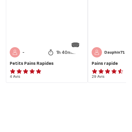
Rapides
1h 40min
-
Dauphin71
Petits Pains Rapides
Pains rapide
ratings.4.8
4 Avis
ratings.4.5
29 Avis