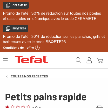
CERAMETE
Copier
Promo de l'été : 30% de réduction sur toutes nos poêles
et casseroles en céramique avec le code CERAMETE
BBQETE26
Copier
Promo de l'été : 20% de réduction sur les planchas, grills et
barbecues avec le code BBQETE26
Conditions de l'offre
Accueil
Ouvrir
Mon
Mon
Tefal
le
compte
panie
menu
TOUTES NOS RECETTES
Petits pains rapide
-
/5
-