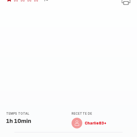
Avis
1
étoile
(moyenne)
TEMPS TOTAL
RECETTE DE
1h 10min
Charlie83+