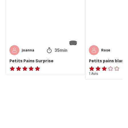
35min
joanna
Rose
Petits Pains Surprise
Petits pains blanc
ratings.NaN
Avis
1 Avis
3
étoiles
(moyenne)