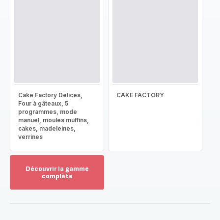
Cake Factory Délices,
CAKE FACTORY
Four à gâteaux, 5
programmes, mode
manuel, moules muffins,
cakes, madeleines,
verrines
Découvrir la gamme
complète
Voir
plus...
-
Découvrir