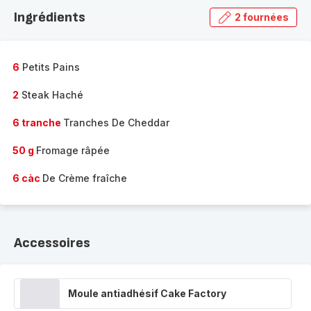
la
Ingrédients
2 fournées
gamme
complète
-
6
Petits Pains
2
Steak Haché
6 tranche
Tranches De Cheddar
50 g
Fromage râpée
6 càc
De Crème fraîche
Accessoires
Moule antiadhésif Cake Factory