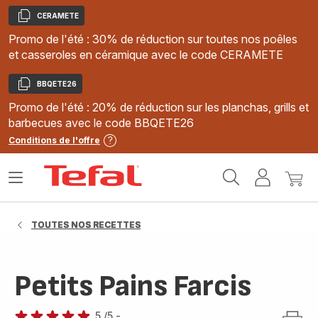
CERAMETE
Copier
Promo de l'été : 30% de réduction sur toutes nos poêles
et casseroles en céramique avec le code CERAMETE
BBQETE26
Copier
Promo de l'été : 20% de réduction sur les planchas, grills et
barbecues avec le code BBQETE26
Conditions de l'offre
Accueil
Ouvrir
Mon
Mon
Tefal
le
compte
panie
menu
TOUTES NOS RECETTES
Petits Pains Farcis
5
/5
-