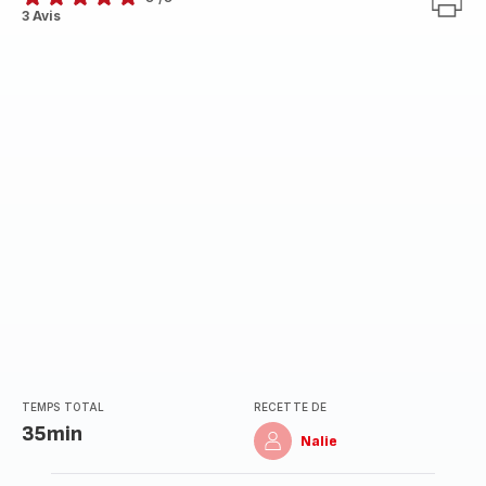
Avis
3 Avis
5
étoiles
(moyenne)
TEMPS TOTAL
RECETTE DE
35min
Nalie