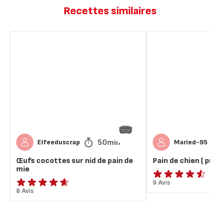
Recettes similaires
Œufs
Pain
cocottes
de
sur
chien
nid
(
de
pudding
pain
au
de
pain
mie
)
50min
Elfeeduscrap
Maried-95
Œufs cocottes sur nid de pain de
Pain de chien ( pud
mie
ratings.4.5
9 Avis
ratings.4.6
8 Avis