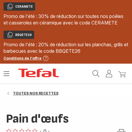
CERAMETE
Copier
Promo de l'été : 30% de réduction sur toutes nos poêles
et casseroles en céramique avec le code CERAMETE
BBQETE26
Copier
Promo de l'été : 20% de réduction sur les planchas, grills et
barbecues avec le code BBQETE26
Conditions de l'offre
Accueil
Ouvrir
Mon
Mon
Tefal
le
compte
panie
menu
TOUTES NOS RECETTES
Pain d'œufs
-
/5
-