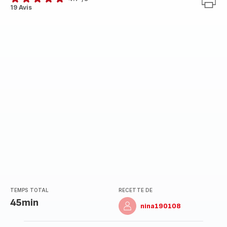
ratings.4.7
19 Avis
TEMPS TOTAL
RECETTE DE
45min
nina190108