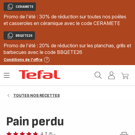
CERAMETE
Copier
Promo de l'été : 30% de réduction sur toutes nos poêles
et casseroles en céramique avec le code CERAMETE
BBQETE26
Copier
Promo de l'été : 20% de réduction sur les planchas, grills et
barbecues avec le code BBQETE26
Conditions de l'offre
Accueil
Ouvrir
Mon
Mon
Tefal
le
compte
panie
menu
TOUTES NOS RECETTES
Pain perdu
4.7
/5
-