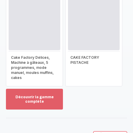
Cake Factory Délices,
CAKE FACTORY
Machine à gâteaux, 5
PISTACHE
programmes, mode
manuel, moules muffins,
cakes
Découvrir la gamme
complète
Voir
plus...
-
Découvrir
la