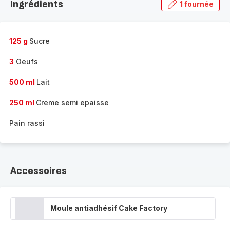
Ingrédients
1 fournée
gamme
complète
-
125 g
Sucre
3
Oeufs
500 ml
Lait
250 ml
Creme semi epaisse
Pain rassi
Accessoires
Moule antiadhésif Cake Factory