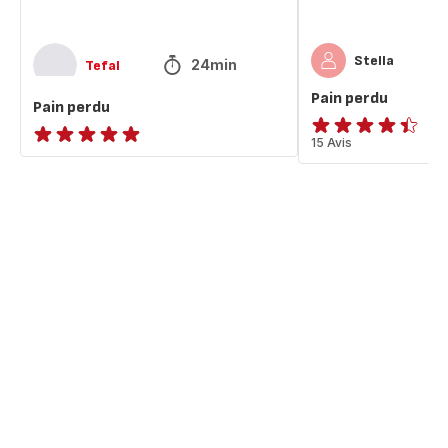
Stella
24min
Tefal
Pain perdu
Pain perdu
ratings.4.4
15 Avis
ratings.NaN