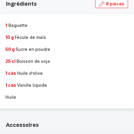
Ingrédients
8 pièces
gamme
complète
-
1
Baguette
10 g
Fécule de maïs
50 g
Sucre en poudre
25 cl
Boisson de soja
1 càs
Huile d’olive
1 càs
Vanille liquide
Huile
Accessoires