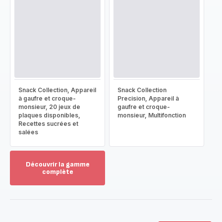
Snack Collection, Appareil
Snack Collection
à gaufre et croque-
Precision, Appareil à
monsieur, 20 jeux de
gaufre et croque-
plaques disponibles,
monsieur, Multifonction
Recettes sucrées et
salées
Découvrir la gamme
complète
Voir
plus...
-
Découvrir
la