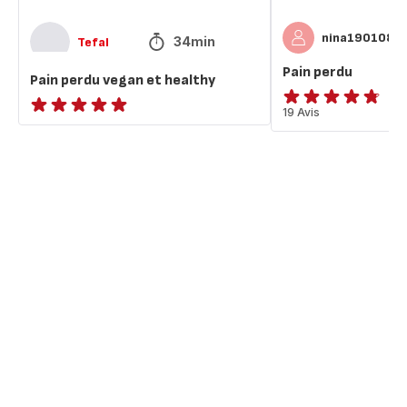
nina190108
34min
Tefal
Pain perdu
Pain perdu vegan et healthy
ratings.4.7
19 Avis
ratings.NaN