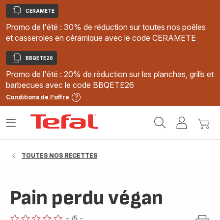
CERAMETE
Copier
Promo de l'été : 30% de réduction sur toutes nos poêles
et casseroles en céramique avec le code CERAMETE
BBQETE26
Copier
Promo de l'été : 20% de réduction sur les planchas, grills et
barbecues avec le code BBQETE26
Conditions de l'offre
Accueil
Ouvrir
Mon
Mon
Tefal
le
compte
panie
menu
TOUTES NOS RECETTES
Pain perdu végan
-
/5
-