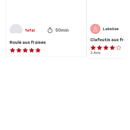
Labelise
50min
Tefal
Clafoutis aux frai
Roulé aux fraises
Avis
3 Avis
ratings.NaN
4
étoiles
(moyenne)