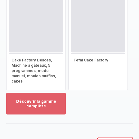
Cake Factory Délices,
Tefal Cake Factory
Machine à gâteaux, 5
programmes, mode
manuel, moules muffins,
cakes
Découvrir la gamme
complète
Voir
plus...
-
Découvrir
la