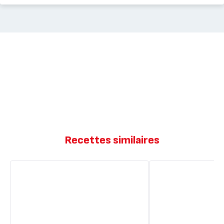
Recettes similaires
Roulé
Clafoutis
aux
aux
fraises
fraises