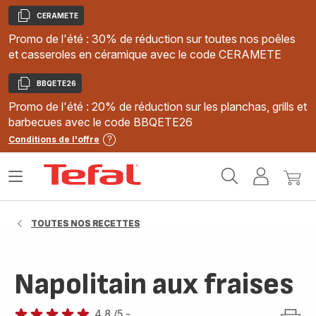
CERAMETE
Copier
Promo de l'été : 30% de réduction sur toutes nos poêles
et casseroles en céramique avec le code CERAMETE
BBQETE26
Copier
Promo de l'été : 20% de réduction sur les planchas, grills et
barbecues avec le code BBQETE26
Conditions de l'offre
Accueil
Ouvrir
Mon
Mon
Tefal
le
compte
panie
menu
TOUTES NOS RECETTES
Napolitain aux fraises
4.8
/5
-