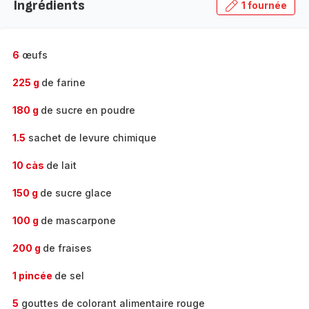
Ingrédients
1 fournée
gamme
complète
-
6
œufs
225 g
de farine
180 g
de sucre en poudre
1.5
sachet de levure chimique
10 càs
de lait
150 g
de sucre glace
100 g
de mascarpone
200 g
de fraises
1 pincée
de sel
5
gouttes de colorant alimentaire rouge