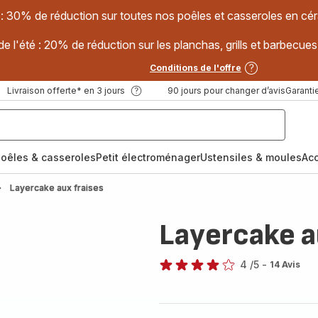
 : 30% de réduction sur toutes nos poêles et casseroles en
e l'été : 20% de réduction sur les planchas, grills et barbec
Conditions de l'offre
Livraison offerte* en 3 jours
90 jours pour changer d’avis
Garantie
oêles & casseroles
Petit électroménager
Ustensiles & moules
Ac
Layercake aux fraises
Layercake a
4
/5
-
14 Avis
Avis
4
étoiles