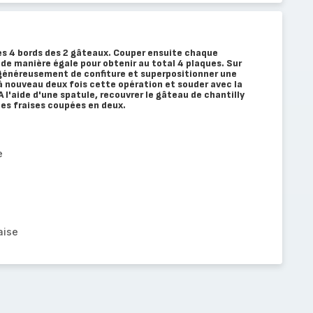
es 4 bords des 2 gâteaux. Couper ensuite chaque
 de manière égale pour obtenir au total 4 plaques. Sur
 généreusement de confiture et superpositionner une
à nouveau deux fois cette opération et souder avec la
 l'aide d'une spatule, recouvrer le gâteau de chantilly
es fraises coupées en deux.
e
aise