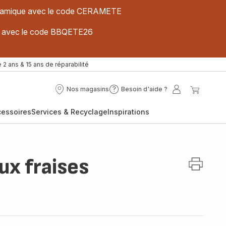
 céramique avec le code CERAMETE
ues avec le code BBQETE26
 2 ans & 15 ans de réparabilité
Nos magasins
Besoin d'aide ?
Nos
Besoin
Mon
Mon
magasins
d'aide
compte
panier
cessoires
Services & Recyclage
Inspirations
?
ux fraises