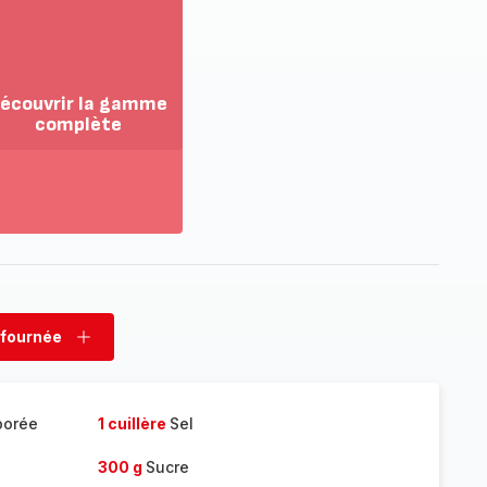
écouvrir la gamme
complète
ir
us...
couvrir
amme
mplète
 fournée
rimer
Ajouter
née
fournée
porée
1 cuillère
Sel
300 g
Sucre