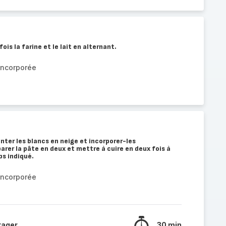
ois la farine et le lait en alternant.
incorporée
nter les blancs en neige et incorporer-les
arer la pâte en deux et mettre à cuire en deux fois à
ps indiqué.
incorporée
tager
30 min