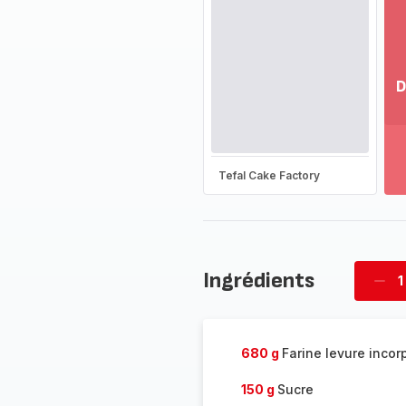
D
Vo
pl
-
Dé
Tefal Cake Factory
la
g
co
-
Ingrédients
1
Supp
four
680 g
Farine levure incor
150 g
Sucre