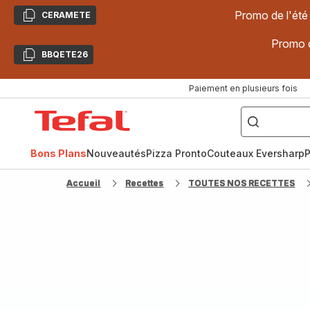
Promo de l'été
CERAMETE
Copier
Promo d
BBQETE26
Copier
Paiement en plusieurs fois
["Poêles
inox,
Accueil
Cake
Factory,
Tefal
Planchas,
Céramique..."]
Bons Plans
Nouveautés
Pizza Pronto
Couteaux Eversharp
P
Accueil
Recettes
TOUTES NOS RECETTES