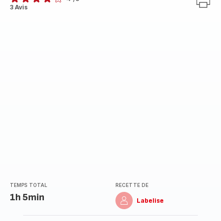
Avis
3 Avis
4
étoiles
(moyenne)
TEMPS TOTAL
RECETTE DE
1h 5min
Labelise