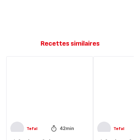
Recettes similaires
Clafoutis
Clafoutis
aux
aux
fraises
fraises
42min
Tefal
Tefal