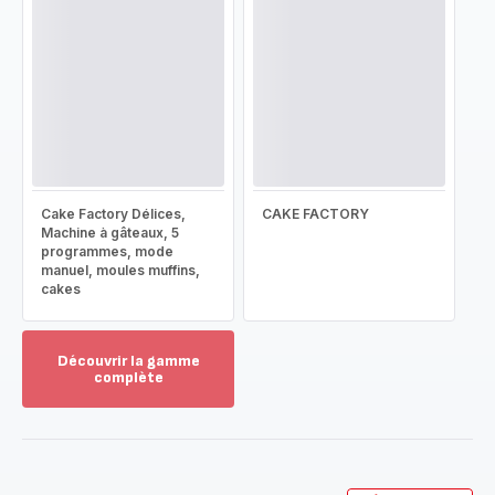
Cake Factory Délices,
CAKE FACTORY
Machine à gâteaux, 5
programmes, mode
manuel, moules muffins,
cakes
Découvrir la gamme
complète
Voir
plus...
-
Découvrir
la