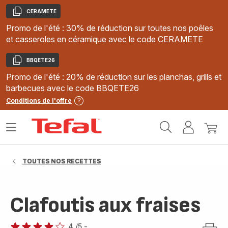
CERAMETE
Copier
Promo de l'été : 30% de réduction sur toutes nos poêles
et casseroles en céramique avec le code CERAMETE
BBQETE26
Copier
Promo de l'été : 20% de réduction sur les planchas, grills et
barbecues avec le code BBQETE26
Conditions de l'offre
Accueil
Ouvrir
Mon
Mon
Tefal
le
compte
panie
menu
TOUTES NOS RECETTES
Clafoutis aux fraises
4
/5
-