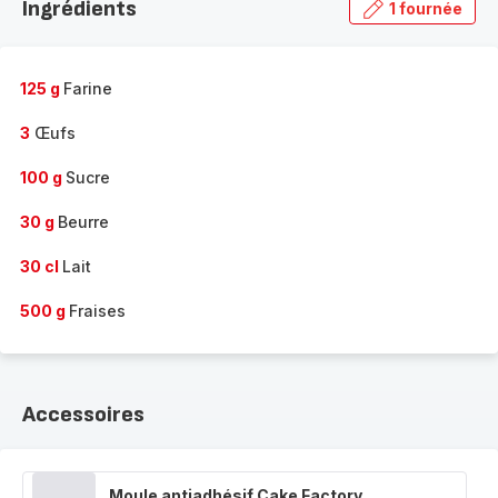
Ingrédients
1 fournée
gamme
complète
-
125 g
Farine
3
Œufs
100 g
Sucre
30 g
Beurre
30 cl
Lait
500 g
Fraises
Accessoires
Moule antiadhésif Cake Factory