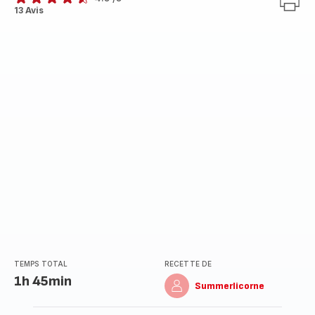
ratings.4.5
13 Avis
TEMPS TOTAL
RECETTE DE
1h 45min
Summerlicorne