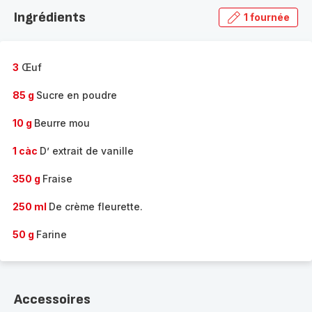
la
Ingrédients
1 fournée
gamme
complète
-
3
Œuf
85 g
Sucre en poudre
10 g
Beurre mou
1 càc
D’ extrait de vanille
350 g
Fraise
250 ml
De crème fleurette.
50 g
Farine
Accessoires