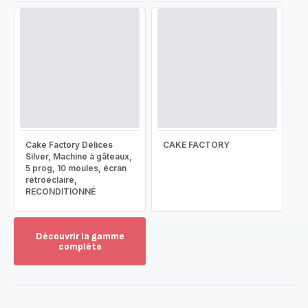
Cake Factory Délices
CAKE FACTORY
Silver, Machine à gâteaux,
5 prog, 10 moules, écran
rétroéclairé,
RECONDITIONNÉ
Découvrir la gamme
complète
Voir
plus...
-
Découvrir