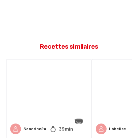
Recettes similaires
Barquette
Clafoutis
à
aux
la
fraises
fraise
🍓
39min
Sandrine2a
Labelise