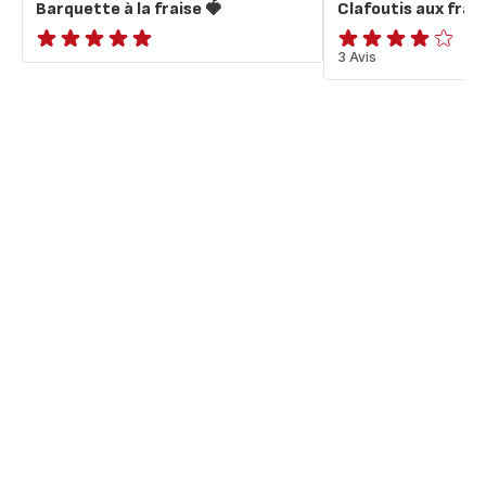
Barquette à la fraise 🍓
Clafoutis aux frai
ratings.NaN
Avis
3 Avis
4
étoiles
(moyenne)