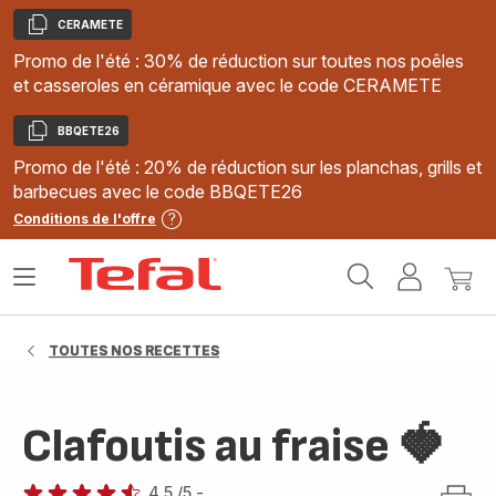
CERAMETE
Copier
Promo de l'été : 30% de réduction sur toutes nos poêles
et casseroles en céramique avec le code CERAMETE
BBQETE26
Copier
Promo de l'été : 20% de réduction sur les planchas, grills et
barbecues avec le code BBQETE26
Conditions de l'offre
Accueil
Ouvrir
Mon
Mon
Tefal
le
compte
panie
menu
TOUTES NOS RECETTES
Clafoutis au fraise 🍓
4.5
/5
-