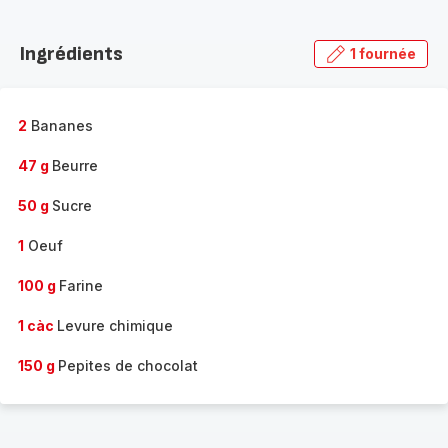
Découvrir
la
Ingrédients
1 fournée
gamme
complète
-
2
Bananes
47 g
Beurre
50 g
Sucre
1
Oeuf
100 g
Farine
1 càc
Levure chimique
150 g
Pepites de chocolat