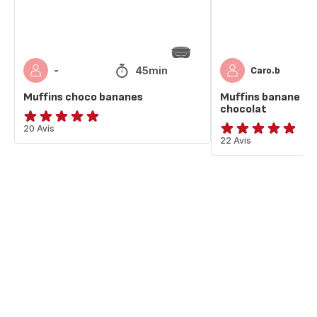
45min
-
Caro.b
Muffins choco bananes
Muffins banane & 
chocolat
ratings.4.9
20 Avis
ratings.4.9
22 Avis