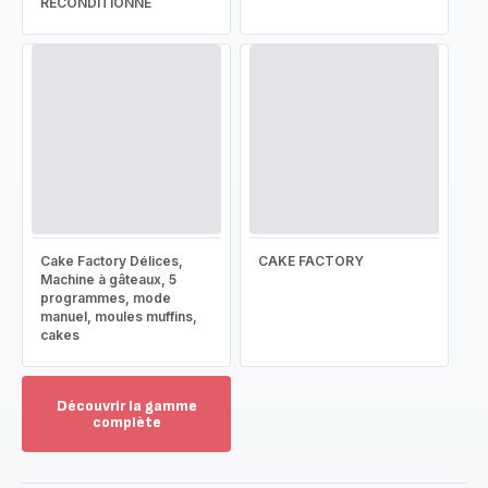
RECONDITIONNÉ
Cake Factory Délices,
CAKE FACTORY
Machine à gâteaux, 5
programmes, mode
manuel, moules muffins,
cakes
Découvrir la gamme
complète
Voir
plus...
-