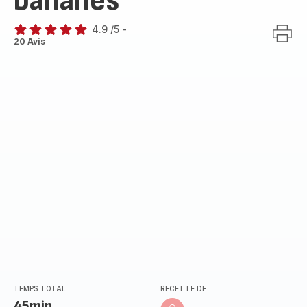
bananes
4.9
/5
-
ratings.4.9
20 Avis
TEMPS TOTAL
RECETTE DE
45min