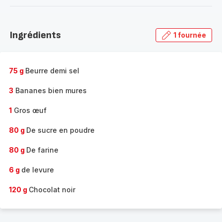
-
Découvrir
la
Ingrédients
1 fournée
gamme
complète
-
75 g
Beurre demi sel
3
Bananes bien mures
1
Gros œuf
80 g
De sucre en poudre
80 g
De farine
6 g
de levure
120 g
Chocolat noir