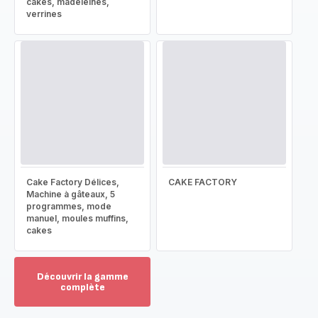
cakes, madeleines,
verrines
Cake Factory Délices,
CAKE FACTORY
Machine à gâteaux, 5
programmes, mode
manuel, moules muffins,
cakes
Découvrir la gamme
complète
Voir
plus...