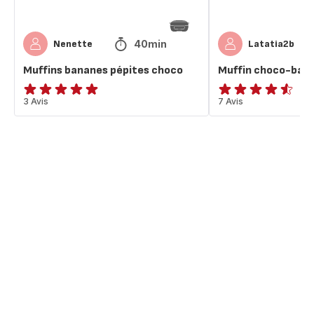
40min
Nenette
Latatia2b
Muffins bananes pépites choco
Muffin choco-ban
Avis
3 Avis
ratings.4.5
7 Avis
5
étoiles
(moyenne)