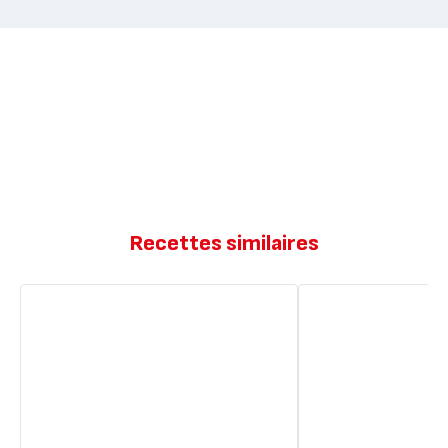
Recettes similaires
Muffins
Muffin
bananes
choco-
pépites
banane
choco