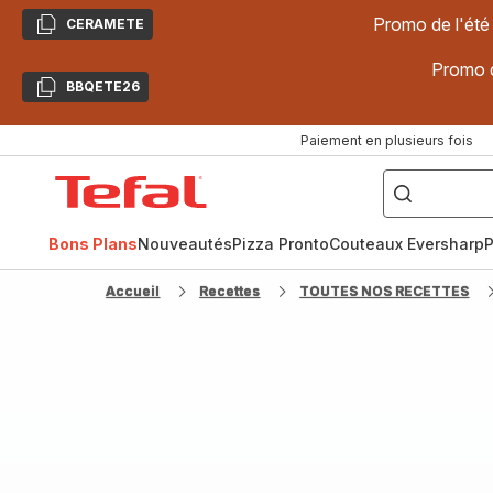
Promo de l'été
CERAMETE
Copier
Promo d
BBQETE26
Copier
Paiement en plusieurs fois
["Poêles
inox,
Accueil
Cake
Factory,
Tefal
Planchas,
Céramique..."]
Bons Plans
Nouveautés
Pizza Pronto
Couteaux Eversharp
P
Accueil
Recettes
TOUTES NOS RECETTES