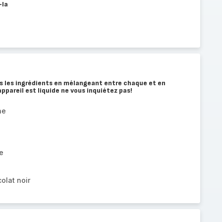
-la
s les ingrédients en mélangeant entre chaque et en
'appareil est liquide ne vous inquiétez pas!
ne
e
olat noir