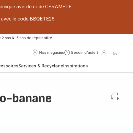
 céramique avec le code CERAMETE
ues avec le code BBQETE26
 2 ans & 15 ans de réparabilité
Nos magasins
Besoin d'aide ?
Nos
Besoin
Mon
Mon
magasins
d'aide
compte
panier
cessoires
Services & Recyclage
Inspirations
?
co-banane