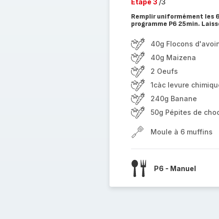
Etape 3
/3
Remplir uniformément les 6 
programme P6 25min. Laisser
40g Flocons d'avoi
40g Maizena
2 Oeufs
1càc levure chimiqu
240g Banane
50g Pépites de choc
Moule à 6 muffins
P6 - Manuel