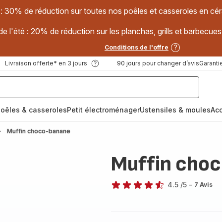
 : 30% de réduction sur toutes nos poêles et casseroles en
e l'été : 20% de réduction sur les planchas, grills et barbec
Conditions de l'offre
Livraison offerte* en 3 jours
90 jours pour changer d’avis
Garantie
oêles & casseroles
Petit électroménager
Ustensiles & moules
Ac
Muffin choco-banane
Muffin cho
4.5
/5
-
7 Avis
ratings.4.5