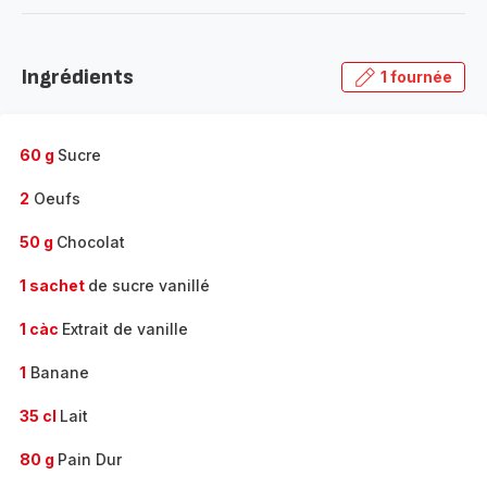
-
Découvrir
la
Ingrédients
1 fournée
gamme
complète
-
60 g
Sucre
2
Oeufs
50 g
Chocolat
1 sachet
de sucre vanillé
1 càc
Extrait de vanille
1
Banane
35 cl
Lait
80 g
Pain Dur