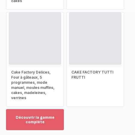
cakes
Cake Factory Délices,
CAKE FACTORY TUTTI
Four à gâteaux, 5
FRUTTI
programmes, mode
manuel, moules muffins,
cakes, madeleines,
verrines
Découvrir la gamme
complète
Voir
plus...