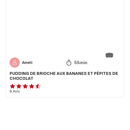
DE
BRIOCHE
AUX
BANANES
ET
PÉPITES
DE
CHOCOLAT
55min
Améli
PUDDING DE BRIOCHE AUX BANANES ET PÉPITES DE
CHOCOLAT
ratings.4.5
8 Avis