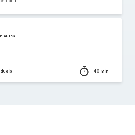
 chocolat
 minutes
iduels
40 min