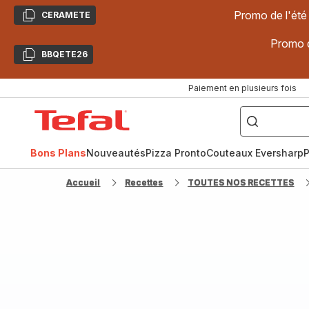
Promo de l'été
CERAMETE
Copier
Promo d
BBQETE26
Copier
Paiement en plusieurs fois
["Poêles
inox,
Accueil
Cake
Factory,
Tefal
Planchas,
Céramique..."]
Bons Plans
Nouveautés
Pizza Pronto
Couteaux Eversharp
P
Accueil
Recettes
TOUTES NOS RECETTES