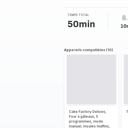
4
étoiles
(moyenne)
TEMPS TOTAL
50min
10
Appareils compatibles (10)
Cake Factory Délices,
T
Four à gâteaux, 5
programmes, mode
manuel, moules muffins,