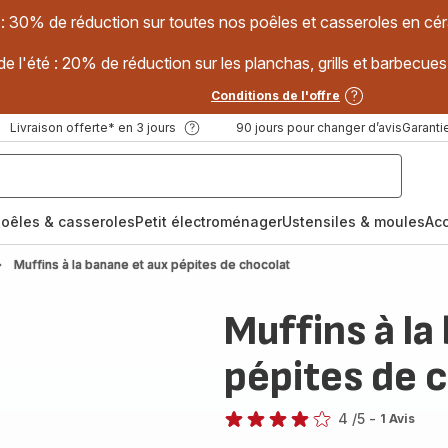
 : 30% de réduction sur toutes nos poêles et casseroles en
e l'été : 20% de réduction sur les planchas, grills et barbec
Conditions de l'offre
Livraison offerte* en 3 jours
90 jours pour changer d’avis
Garantie
oêles & casseroles
Petit électroménager
Ustensiles & moules
Ac
Muffins à la banane et aux pépites de chocolat
Muffins à la
pépites de 
4
/5
-
1 Avis
Avis