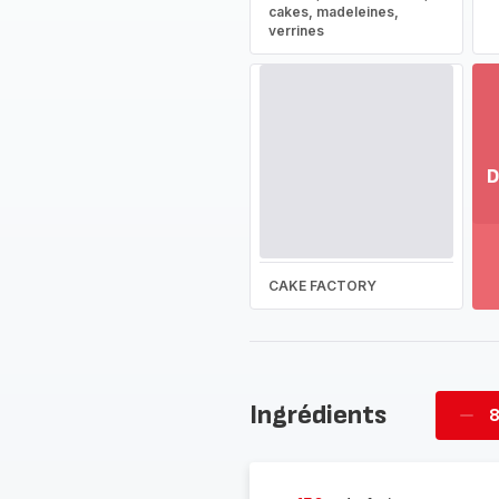
cakes, madeleines,
verrines
D
Vo
pl
-
Dé
CAKE FACTORY
la
g
co
-
Ingrédients
8
Supp
four