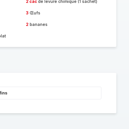
2 càc
de levure chimique (1 sachet)
3
Œufs
2
bananes
lat
fins