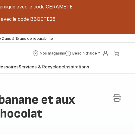
 céramique avec le code CERAMETE
ues avec le code BBQETE26
 2 ans & 15 ans de réparabilité
Nos magasins
Besoin d'aide ?
Nos
Besoin
Mon
Mon
magasins
d'aide
compte
panier
cessoires
Services & Recyclage
Inspirations
?
 banane et aux
chocolat