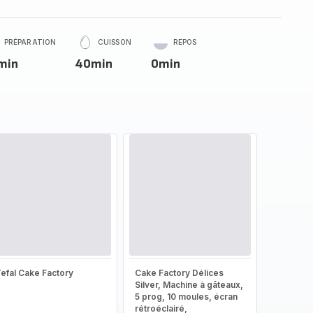
PRÉPARATION
CUISSON
REPOS
min
40min
0min
efal Cake Factory
Cake Factory Délices
Silver, Machine à gâteaux,
5 prog, 10 moules, écran
rétroéclairé,